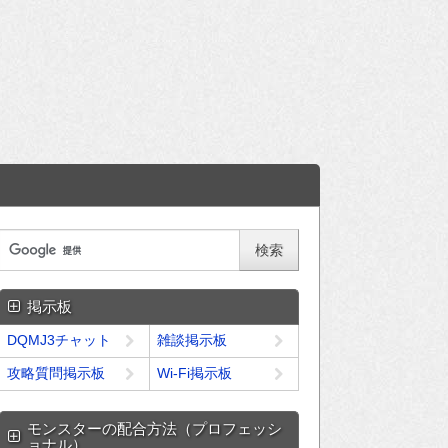
掲示板
DQMJ3チャット
雑談掲示板
攻略質問掲示板
Wi-Fi掲示板
モンスターの配合方法（プロフェッシ
ョナル）