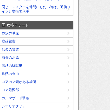
同じモンスターを仲間にしたい時は、通信コ
インと交換で入手！
攻略チャート
静寂の草原
崩落都市
歓楽の霊道
凍骨の氷原
黒鉄の監獄塔
焦熱の火山
コアのマ素がある場所
コア最深部
ガルマザード撃破
シナリオクリア