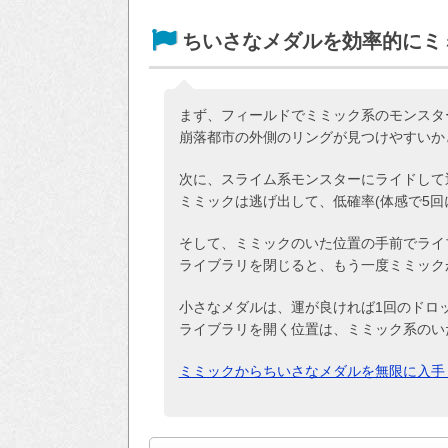
ちいさなメダルを効率的にミ
まず、フィールドでミミック系のモンスタ
崩落都市の外側のリングが見つけやすいか
次に、スライム系モンスターにライドして
ミミックは逃げ出して、低確率(体感で5回
そして、ミミックのいた位置の手前でライ
ライブラリを閉じると、もう一度ミミック
小さなメダルは、運が良ければ1回のドロッ
ライブラリを開く位置は、ミミック系のい
ミミックからちいさなメダルを無限に入手