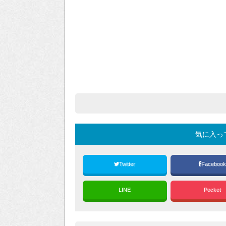
気に入っ
Twitter
Faceboo
LINE
Pocket