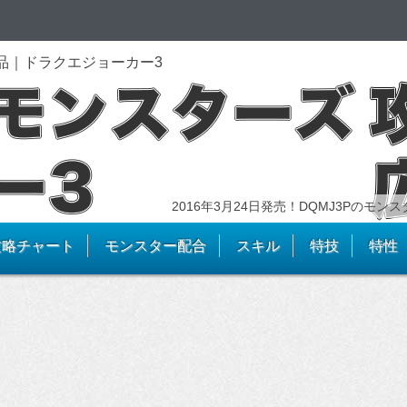
品｜ドラクエジョーカー3
2016年3月24日発売！DQMJ3Pのモ
攻略チャート
モンスター配合
スキル
特技
特性