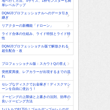
地へ行く方法、Sサイズ、1枠モンスターも簡
単レベルアップ
DQMJ3プロフェッショナルへのデータ引き
継ぎ
リアクターの新機能「ドローン」
ライド合体の仕組み、ライド特技とライド特
性
DQMJ3プロフェッショナル版で解放される
超生配合・改
プロフェッショナル版：スカウトQの答え
突然変異後、レアカラーが出現するまでの流
れ
セレブなディスクでお金稼ぎ！ディスクマシ
ーンを自由に使おう！
ドーピングの上限値と上書きの法則、効率の
良いドーピング方法
1バトルで81万G！ゴールデンゴーレムのデ