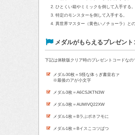
ひとくい箱やミミックを倒して入手する
特定のモンスターを倒して入手する。
異世界マスター（黄色いノチョーラ）との
メダルがもらえるプレゼント
下記は体験版クリア時のプレゼントコードなの
メダル30枚＝S怪な体ぅぎ書皇右ァ
※最後のアが小文字
メダル3枚＝A6CSJKTN3W
メダル3枚＝AUMIVQ22XW
メダル1枚＝Bラぶポネフモに
メダル1枚＝Bイスこコツばつ