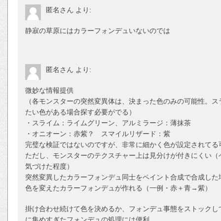
匿名さん
より:
静寂の草原にはカラーフォンデュいないのでは
匿名さん
より:
微妙な情報提供
（各モンスターの突然変異体は、決まった色のみの可能性。ス
たい色がある場合探す必要がでる）
・スライム：ライムグリーン、アルミラージ：薄抹茶
・オニオーン：赤紫？ スマイルリザード：紫
完璧な検証ではないのですが、非常に細かく色が設定されてる
ただし、モンスターのテクスチャー上は見分けが付きにくい（
気づけた程度）
突然変異したカラーフォンデュ同士をペイント合成で合成した
色を変えたカラーフォンデュが作れる（一例・赤＋青→紫）
掛け合わせ続けて色を決めるか、フォンデュ事態をストックし
に集めすぎたフォンデュの処理には便利