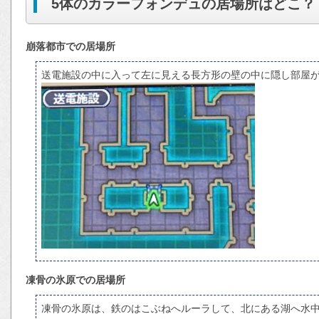
5体のカラーフォンデュの居場所はどこ？
崩落都市での居場所
送電施設の中に入って左に見える長方形の壁の中に隠し部屋
凍骨の氷原での居場所
凍骨の氷原は、鉄のはこぶねへルーラして、北にある湖へ水中