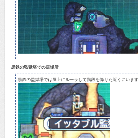
黒鉄の監獄塔での居場所
黒鉄の監獄塔では屋上にルーラして階段を降りた近くにいま