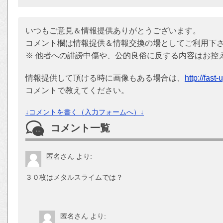
いつもご意見＆情報提供ありがとうございます。
コメント欄は情報提供＆情報交換の場としてご利用下
※ 他者への誹謗中傷や、公的良俗に反する内容はお控
情報提供して頂ける時に画像もある場合は、
http://fast
コメントで教えてください。
↓コメントを書く（入力フォームへ）↓
コメント一覧
匿名さん
より:
３０枚はメタルスライムでは？
匿名さん
より: