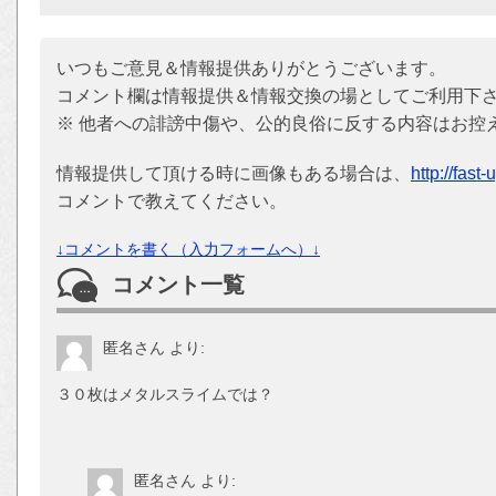
いつもご意見＆情報提供ありがとうございます。
コメント欄は情報提供＆情報交換の場としてご利用下
※ 他者への誹謗中傷や、公的良俗に反する内容はお控
情報提供して頂ける時に画像もある場合は、
http://fast
コメントで教えてください。
↓コメントを書く（入力フォームへ）↓
コメント一覧
匿名さん
より:
３０枚はメタルスライムでは？
匿名さん
より: