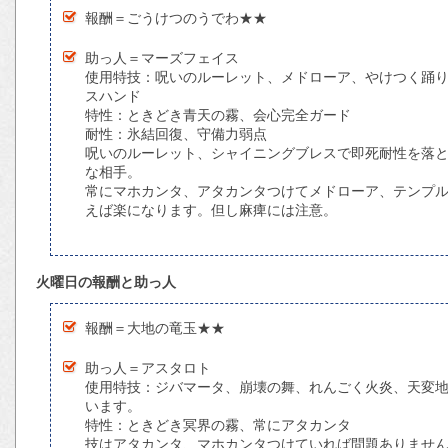
報酬＝ごうけつのうでわ★★
助っ人＝マーズフェイス
使用特技：呪いのルーレット、メドローア、やけつく踊
スハンド
特性：ときどき青天の霧、会心完全ガード
耐性：氷結回復、守備力弱点
呪いのルーレット、シャイニングブレスで即死耐性を落
な相手。
常にマホカンタ、アタカンタつけてメドローア、テンプ
えば楽になります。但し麻痺には注意。
火曜日の報酬と助っ人
報酬＝大地の竜玉★★
助っ人＝アスタロト
使用特技：ジバマータ、崩壊の舞、れんごく火炎、天変
います。
特性：ときどき冥界の霧、常にアタカンタ
技はアタカンタ、マホカンタつけていれば問題ありませ