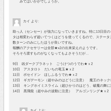
みてはいかがでしょうか。
カイ
より:
助っ人（センセー）が強力になっていきますね。特に13日目
タは相変わらず超いてつくはどうを使ってくるので、ステータ
数ターンのみにしたほうが良いですね。
報酬のアクセサリーは全部★x2の出来栄えのようです。
そろそろ渡すものがなくなってもよさそうだが…
9日 凶ダークプラネット ごうけつのうでわ★ｘ2
10日 アスタロト だいちの竜玉★ｘ2
11日 ポセイドン ほしふるうでわ★ｘ2
12日 ギガデーモン（超やみのはどうに注意） 魔王のネック
13日 キングホイミスライム（超ひかりのはどう、破魔の舞に
14日 黒飛龍（超やみの波動に注意） アルゴンリング★ｘ2
カイ
より: