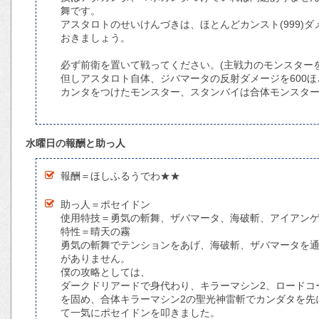
舞です。
アスタロトのせいけんづきは、ほとんどカンスト(999)
おきましょう。
必ず前衛を置いて戦ってください。(主戦力のモンスター
但しアスタロト自体、ジバマータの反射ダメージを600
カンタをつけたモンスター、スタンバイは合体モンスタ
水曜日の報酬と助っ人
報酬＝ほしふるうでわ★★
助っ人＝ポセイドン
使用特技＝勇気の斬舞、ザバマータ、海破斬、アイアン
特性＝晴天の霧
勇気の斬舞でテンションをあげ、海破斬、ザバマータを
がありません。
僕の攻略としては、
ダークドリアードで身代わり、キラーマシン2、ロードコ
を固め、合体キラーマシン2の聖光神雷斬でカンダタを先
て一気にポセイドンを叩きました。