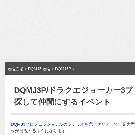
攻略広場
>
DQMJ3 攻略
>
DQMJ3P
>
DQMJ3P/ドラクエジョーカー
探して仲間にするイベント
DQMJ3プロフェッショナルのシナリオを完全クリア
して、超大型
タが出現するようになります。