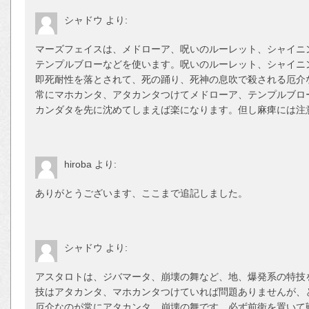
シャドウ
より:
マーズフェイスは、メドローア、呪いのルーレット、シャイニ
テンプルブローなどを使います。呪いのルーレット、シャイニ
即死耐性を落とされて、死の踊り、死神の息吹で殺される厄介
常にマホカンタ、アタカンタつけてメドローア、テンプルブロ
カンダタを先に沈めてしまえば楽になります。但し麻痺には注
hiroba
より:
ありがとうございます、ここまで追記しました。
シャドウ
より:
アスタロトは、ジバマータ、崩壊の舞など、地、爆発系の特技
技はアタカンタ、マホカンタつけていれば問題ありませんが、
厄介なのが常にアタカンタ、崩壊の舞です。必ず前衛を置いて