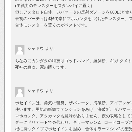
(主戦力のモンスターをスタンバイに置く)
但しアスタロト自体、ジバマータの反射ダメージを600ほど食
最初のパーティは4枠で常にマホカンタをつけたモンスター、
合体モンスターを置くのがベストです。
シャドウ
より:
ちなみにカンダタの特技はゴッドハンド、羅刹斬、ギガ.タメト
死神の息吹、死の躍りです。
シャドウ
より:
ポセイドンは、勇気の斬舞、ザバマータ、海破斬、アイアンゲ
使います。勇気の斬舞でテンションをあげ、海破斬、ザバマー
マホカンタ、アタカンタも意味がありません。僕の攻略として
ダークドリアードで身代わり、キラーマシン2、ロードコープ
根に持つタイプでポセイドンを固め、合体キラーマシン2の聖