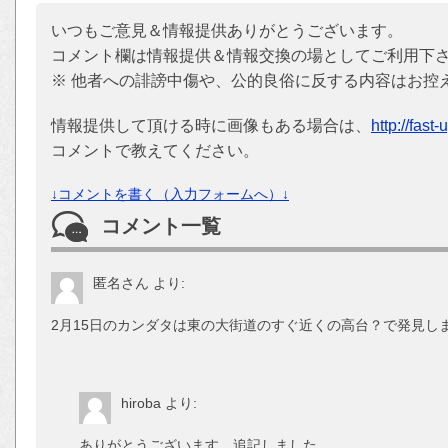
いつもご意見＆情報提供ありがとうございます。
コメント欄は情報提供＆情報交換の場としてご利用下
※ 他者への誹謗中傷や、公的良俗に反する内容はお控
情報提供して頂ける時に画像もある場合は、
http://fast
コメントで教えてください。
↓コメントを書く（入力フォームへ）↓
コメント一覧
匿名さん
より:
2月15日のカンダタは東の大街道のすぐ近くの高台？で発見し
hiroba
より:
ありがとうございます、追記しました。