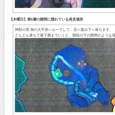
【木曜日】第6層の隙間に隠れている発見場所
神獣の里 南の大平原へルーラして、北へ進み下へ落ちます。
どんどん落ちて最下層までいくと、階段の下の隙間のような