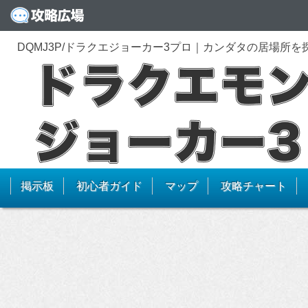
DQMJ3P/ドラクエジョーカー3プロ｜カンダタの居場所
掲示板
初心者ガイド
マップ
攻略チャート