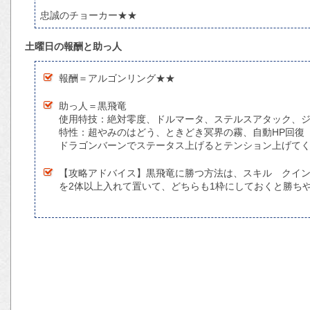
忠誠のチョーカー★★
土曜日の報酬と助っ人
報酬＝アルゴンリング★★
助っ人＝黒飛竜
使用特技：絶対零度、ドルマータ、ステルスアタック、
特性：超やみのはどう、ときどき冥界の霧、自動HP回復
ドラゴンバーンでステータス上げるとテンション上げてく
【攻略アドバイス】黒飛竜に勝つ方法は、スキル クイ
を2体以上入れて置いて、どちらも1枠にしておくと勝ち