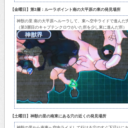
【金曜日】第3層：ルーラポイント南の大平原の東の発見場所
神獣の里 南の大平原へルーラして、東へ空中ライドで進んだ
（第3層目のキャプテンクロウがいた所を少し東に進んだ所）
【土曜日】神獣の里の南東にある穴の近くの発見場所
神獣の里から南東へ空中ライドして行ける穴のすぐ下辺りに