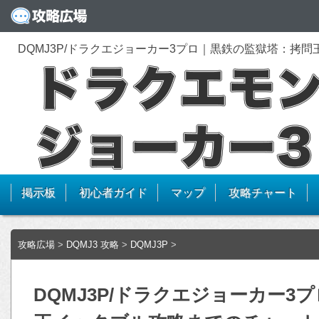
DQMJ3P/ドラクエジョーカー3プロ｜黒鉄の監獄塔：拷
掲示板
初心者ガイド
マップ
攻略チャート
攻略広場
>
DQMJ3 攻略
>
DQMJ3P
>
DQMJ3P/ドラクエジョーカー3