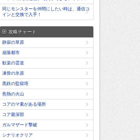
同じモンスターを仲間にしたい時は、通信コ
インと交換で入手！
攻略チャート
静寂の草原
崩落都市
歓楽の霊道
凍骨の氷原
黒鉄の監獄塔
焦熱の火山
コアのマ素がある場所
コア最深部
ガルマザード撃破
シナリオクリア