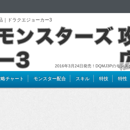
品｜ドラクエジョーカー3
2016年3月24日発売！DQMJ3Pのモ
攻略チャート
モンスター配合
スキル
特技
特性