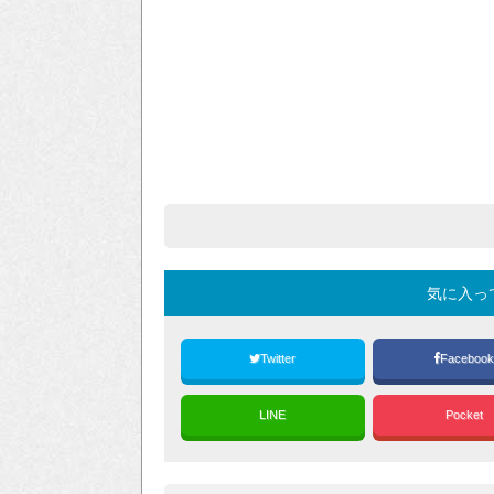
気に入っ
Twitter
Faceboo
LINE
Pocket