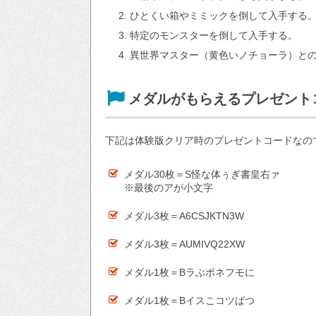
ひとくい箱やミミックを倒して入手する
特定のモンスターを倒して入手する。
異世界マスター（黄色いノチョーラ）との
メダルがもらえるプレゼント
下記は体験版クリア時のプレゼントコードなの
メダル30枚＝S怪な体ぅぎ書皇右ァ
※最後のアが小文字
メダル3枚＝A6CSJKTN3W
メダル3枚＝AUMIVQ22XW
メダル1枚＝Bラぶポネフモに
メダル1枚＝Bイスこコツばつ