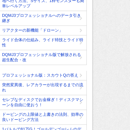
地へ行く方法、Sサイズ、1枠モンスターも簡
単レベルアップ
DQMJ3プロフェッショナルへのデータ引き
継ぎ
リアクターの新機能「ドローン」
ライド合体の仕組み、ライド特技とライド特
性
DQMJ3プロフェッショナル版で解放される
超生配合・改
プロフェッショナル版：スカウトQの答え
突然変異後、レアカラーが出現するまでの流
れ
セレブなディスクでお金稼ぎ！ディスクマシ
ーンを自由に使おう！
ドーピングの上限値と上書きの法則、効率の
良いドーピング方法
1バトルで81万G！ゴールデンゴーレムのデ