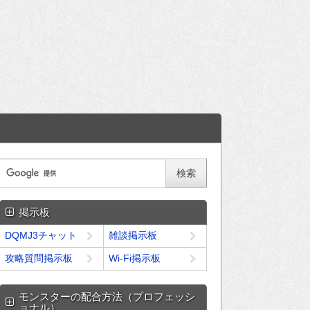
掲示板
DQMJ3チャット
雑談掲示板
攻略質問掲示板
Wi-Fi掲示板
モンスターの配合方法（プロフェッシ
ョナル）