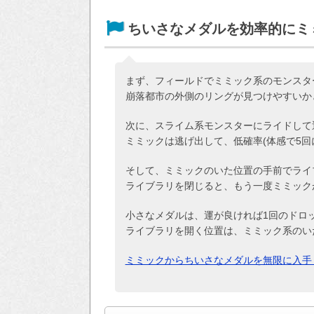
ちいさなメダルを効率的にミ
まず、フィールドでミミック系のモンスタ
崩落都市の外側のリングが見つけやすいか
次に、スライム系モンスターにライドして
ミミックは逃げ出して、低確率(体感で5回
そして、ミミックのいた位置の手前でライ
ライブラリを閉じると、もう一度ミミック
小さなメダルは、運が良ければ1回のドロッ
ライブラリを開く位置は、ミミック系のい
ミミックからちいさなメダルを無限に入手