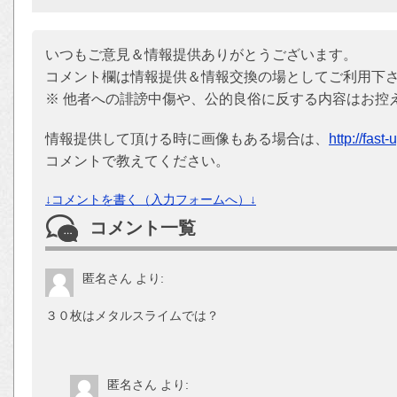
いつもご意見＆情報提供ありがとうございます。
コメント欄は情報提供＆情報交換の場としてご利用下
※ 他者への誹謗中傷や、公的良俗に反する内容はお控
情報提供して頂ける時に画像もある場合は、
http://fast
コメントで教えてください。
↓コメントを書く（入力フォームへ）↓
コメント一覧
匿名さん
より:
３０枚はメタルスライムでは？
匿名さん
より: