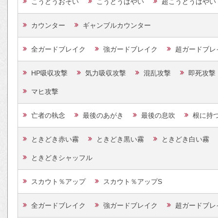
こうどうおそい
こうどうはやい
超こうどうはやい
カウンター
ギャンブルカウンター
全ガードブレイク
強ガードブレイク
超ガードブレ
HP吸収攻撃
気力吸収攻撃
混乱攻撃
即死攻撃
マヒ攻撃
亡者の執念
最後のあがき
最後の息吹
根に持
ときどき赤い霧
ときどき黒い霧
ときどき白い霧
ときどきシャッフル
スカウト％アップ
スカウト％アップS
全ガードブレイク
強ガードブレイク
超ガードブレ