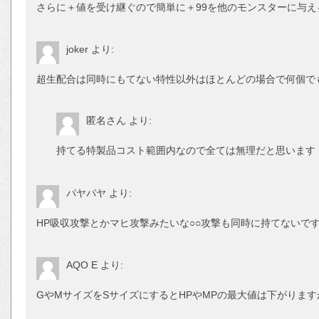
さらに＋値を受け継ぐので簡単に＋99を他のモンスターに与え
joker
より:
超生配合は同時にもてない特性以外はほとんどの場合で何個で
匿名さん
より:
持てる特製品コスト範囲内なので全ては無理だと思います
パヤパヤ
より:
HP吸収攻撃とかマヒ攻撃みたいな○○攻撃も同時に持てないで
AQO E
より:
GやMサイズをSサイズにするとHPやMPの最大値は下がります