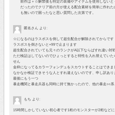
前作は＋☆解禁後も特定の装備やアイテムを使用しないと＋
だったのでクリア前の方が使える配合素材を簡単に作れた
も無いので困ったなと思い質問した次第です。
匿名さん
より:
☆になるのはラスボスを倒して超生配合が解除されてからです
ラスボスを倒さないと+99で止まります
超生配合されていても元々のランクがA以下ならばすれ違い対
ただ検証はしてないのでひょっとすると特性を入れ替えていた
せん
金枠になってるカラーフォンデュをスカウトすることはできま
なかなか検証できそうな人とすれ違えないのです、申し訳あり
最後にもう一つ
暴走機関と暴走兵器も同時に持て無かったので、他の暴走○○
もち
より:
15時間しかしていない初心者です1桁のモンスターが2桁など