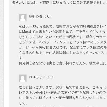
撒きたい場合は、＋99以下に収まるように自分で調整するしか
超初心者
より:
私はdqmJ3から始めて、攻略方見ながら33時間程度プ
にMaxまで出来るという記事を見て、空中ライドゲット
ながらしてる途中といった感じの現状です。運良くカラー
とプラス値86のカラーフォンデュとプラス値12のモンス
が、どうやら99が限界の様です。配合前にプラス値12の
うなるのか見ましたが結果は99にしかならなかったので、
す。
何分初心者なので確実とは言い切れませんが。駄文申し訳
ロリカリア
より:
返信有難うございます。説明不足ですみません、こちらは
レアスキルを付けた4体配合素材×4のPTを配信したいの
に、勝っても所持スキルや配合履歴を見られないしスカウ
して。