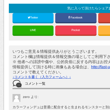
気に入って頂けたらシェア
Twitter
Facebook
LINE
Pocket
いつもご意見＆情報提供ありがとうございます。
コメント欄は情報提供＆情報交換の場としてご利用下
※ 他者への誹謗中傷や、公的良俗に反する内容はお控
情報提供して頂ける時に画像もある場合は、
http://fast
コメントで教えてください。
↓コメントを書く（入力フォームへ）↓
コメント一覧
zero
より:
カラーフォンデュは普通に配合すると生まれるモンスターと別