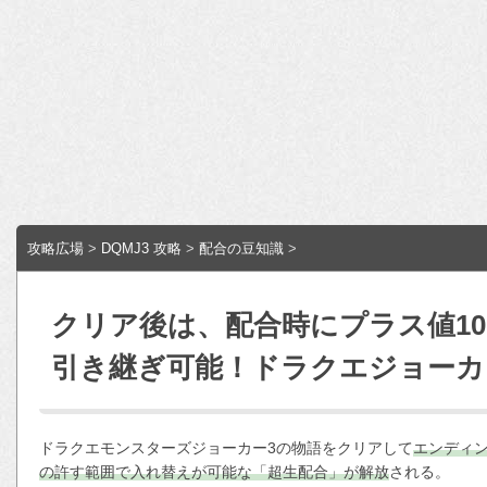
攻略広場
>
DQMJ3 攻略
>
配合の豆知識
>
クリア後は、配合時にプラス値1
引き継ぎ可能！ドラクエジョーカ
ドラクエモンスターズジョーカー3の物語をクリアして
エンディ
の許す範囲で入れ替えが可能な「超生配合」が解放
される。