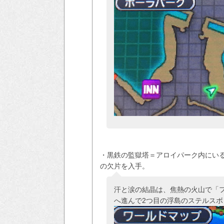
・黒鉄の監獄塔＝アロイパーク内にい
の欠片を入手。
汗と涙の結晶は、焦熱の火山で「
へ進んで2つ目の浮島のステルス