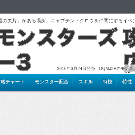
「海図の欠片」がある場所、キャプテン・クロウを仲間にするイベ
2016年3月24日発売！DQMJ3Pのモ
攻略チャート
モンスター配合
スキル
特技
特性