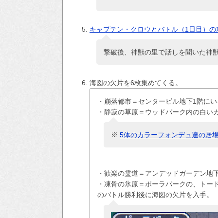
キャプテン・クロウとバトル（1日目）の
撃破後、神獣の里で話しを聞いた神獣
海図の欠片を6枚集めてくる。
・崩落都市＝センタービル地下1階に
・静寂の草原＝ウッドパーク内の白い
※
5体のカラーフォンデュ達の居
・歓楽の霊道＝アンデッドガーデン地
・凍骨の氷原＝ポーラパークの、トー
のバトル勝利後に海図の欠片を入手。