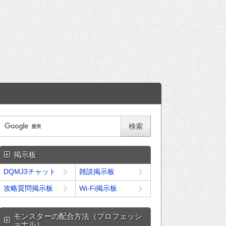
掲示板
DQMJ3チャット
雑談掲示板
攻略質問掲示板
Wi-Fi掲示板
モンスターの配合方法（プロフェッシ
ョナル）