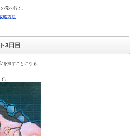
ウの元へ行く。
攻略方法
。
ト3日目
宝を探すことになる。
ます。