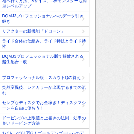
地へ行く方法、Sサイズ、1枠モンスターも簡
単レベルアップ
DQMJ3プロフェッショナルへのデータ引き
継ぎ
リアクターの新機能「ドローン」
ライド合体の仕組み、ライド特技とライド特
性
DQMJ3プロフェッショナル版で解放される
超生配合・改
プロフェッショナル版：スカウトQの答え
突然変異後、レアカラーが出現するまでの流
れ
セレブなディスクでお金稼ぎ！ディスクマシ
ーンを自由に使おう！
ドーピングの上限値と上書きの法則、効率の
良いドーピング方法
1バトルで81万G！ゴールデンゴーレムのデ