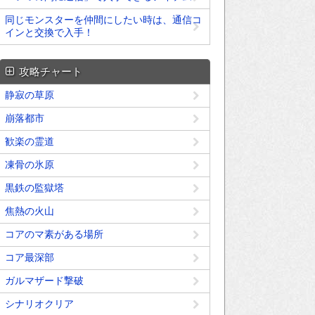
同じモンスターを仲間にしたい時は、通信コ
インと交換で入手！
攻略チャート
静寂の草原
崩落都市
歓楽の霊道
凍骨の氷原
黒鉄の監獄塔
焦熱の火山
コアのマ素がある場所
コア最深部
ガルマザード撃破
シナリオクリア