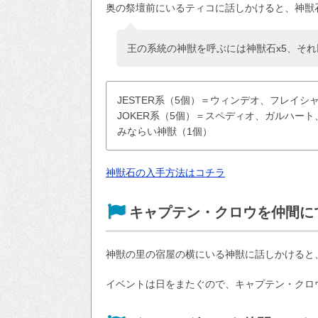
奥の祭壇前にいるティコに話しかけると、神獣
王の系統の神獣を呼ぶには神獣石x5、それ
JESTER系（5個）＝ウィンデオ、フレイ
JOKER系（5個）＝スペディオ、ガルハー
みならい神獣（1個）
神獣石の入手方法はコチラ
キャプテン・クロウを仲間に
神獣の里の宿屋の横にいる神獣に話しかけると
イベントは日をまたぐので、キャプテン・クロ