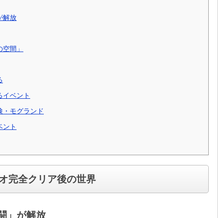
が解放
の空間」
る
るイベント
検・モグランド
ベント
オ完全クリア後の世界
闘」が解放