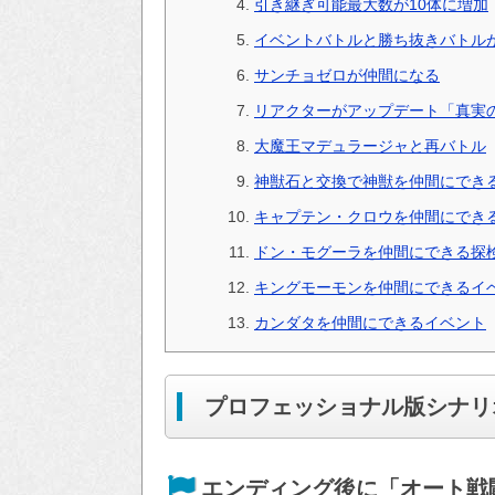
引き継ぎ可能最大数が10体に増加
イベントバトルと勝ち抜きバトル
サンチョゼロが仲間になる
リアクターがアップデート「真実
大魔王マデュラージャと再バトル
神獣石と交換で神獣を仲間にでき
キャプテン・クロウを仲間にでき
ドン・モグーラを仲間にできる探
キングモーモンを仲間にできるイ
カンダタを仲間にできるイベント
プロフェッショナル版シナリ
エンディング後に「オート戦