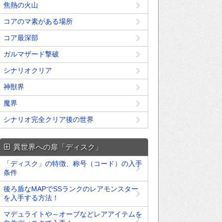
焦熱の火山
コアのマ素がある場所
コア最深部
ガルマザード撃破
シナリオクリア
神獣界
魔界
シナリオ完全クリア後の世界
異世界への扉「ディスク」
「ディスク」の特徴、称号（コード）の入手
条件
後ろ盾なMAPでSSランクのレアモンスター
を入手する方法！
マデュライトや～オーブなどレアアイテムを