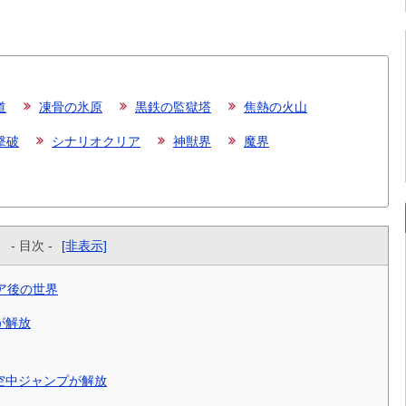
道
凍骨の氷原
黒鉄の監獄塔
焦熱の火山
撃破
シナリオクリア
神獣界
魔界
- 目次 -
[非表示]
ア後の世界
が解放
空中ジャンプが解放