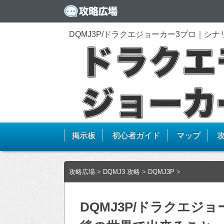
DQMJ3P/ドラクエジョーカー3プロ｜シ
掲示板
初心者ガイド
マップ
攻略広場
>
DQMJ3 攻略
>
DQMJ3P
>
DQMJ3P/ドラクエジ