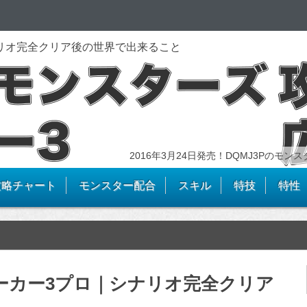
ナリオ完全クリア後の世界で出来ること
2016年3月24日発売！DQMJ3Pのモ
攻略チャート
モンスター配合
スキル
特技
特性
ョーカー3プロ｜シナリオ完全クリア