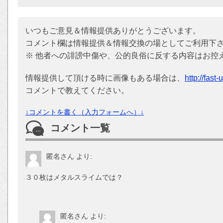
いつもご意見＆情報提供ありがとうございます。
コメント欄は情報提供＆情報交換の場としてご利用下
※ 他者への誹謗中傷や、公的良俗に反する内容はお控
情報提供して頂ける時に画像もある場合は、
http://fast
コメントで教えてください。
↓コメントを書く（入力フォームへ）↓
コメント一覧
匿名さん
より:
３０枚はメタルスライムでは？
匿名さん
より: