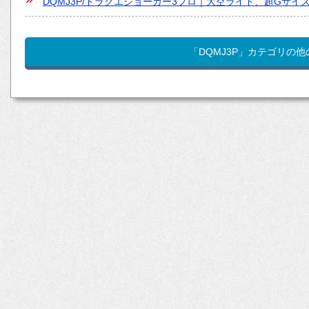
DQMJ3P/ドラクエジョーカー3プロ｜大空ライド、超Gサ
「DQMJ3P」カテゴリの