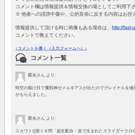
コメント欄は情報提供＆情報交換の場としてご利用下
※ 他者への誹謗中傷や、公的良俗に反する内容はお控
情報提供して頂ける時に画像もある場合は、
http://fast
コメントで教えてください。
↓コメントを書く（入力フォームへ）↓
コメント一覧
匿名さん
より:
時空の裂け目で魔戦神ゼメルギアスが出たのでグレイナルを連れ
がもらえました。
匿名さん
より:
スカウトQ第１６問「超生配合・改で生まれたスライダークロ