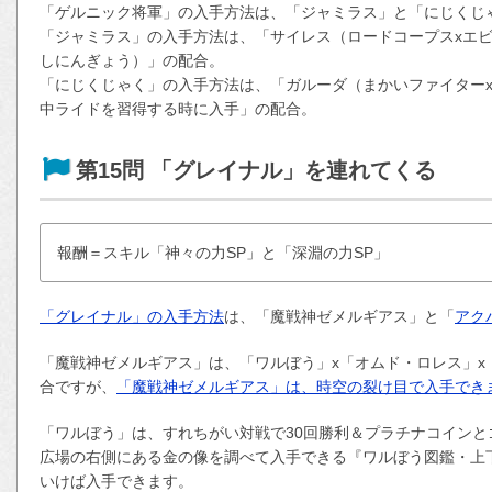
「ゲルニック将軍」の入手方法は、「ジャミラス」と「にじくじ
「ジャミラス」の入手方法は、「サイレス（ロードコープスxエ
しにんぎょう）」の配合。
「にじくじゃく」の入手方法は、「ガルーダ（まかいファイター
中ライドを習得する時に入手」の配合。
第15問 「グレイナル」を連れてくる
報酬＝スキル「神々の力SP」と「深淵の力SP」
「グレイナル」の入手方法
は、「魔戦神ゼメルギアス」と「
アク
「魔戦神ゼメルギアス」は、「ワルぼう」x「オムド・ロレス」x
合ですが、
「魔戦神ゼメルギアス」は、時空の裂け目で入手でき
「ワルぼう」は、すれちがい対戦で30回勝利＆プラチナコインと
広場の右側にある金の像を調べて入手できる『ワルぼう図鑑・上
いけば入手できます。