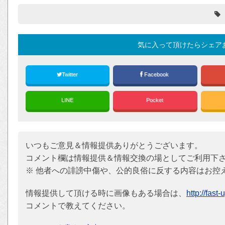
気に入って頂けたらシェア
Twitter
Facebook
LINE
Pocket
いつもご意見＆情報提供ありがとうございます。
コメント欄は情報提供＆情報交換の場としてご利用下
※ 他者への誹謗中傷や、公的良俗に反する内容はお控
情報提供して頂ける時に画像もある場合は、
http://fast
コメントで教えてください。