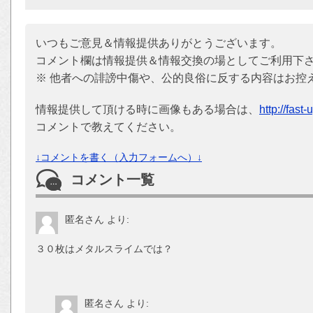
いつもご意見＆情報提供ありがとうございます。
コメント欄は情報提供＆情報交換の場としてご利用下
※ 他者への誹謗中傷や、公的良俗に反する内容はお控
情報提供して頂ける時に画像もある場合は、
http://fast
コメントで教えてください。
↓コメントを書く（入力フォームへ）↓
コメント一覧
匿名さん
より:
３０枚はメタルスライムでは？
匿名さん
より: