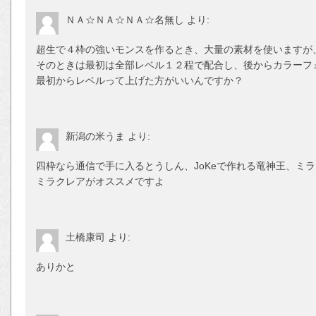
ＮＡ☆ＮＡ☆ＮＡ☆名無し
より:
超生で４枠の強いモンスを作るとき、大量の素材を使いますが
そのときは最初は全部レベル１２程で配合し、後からカラーフ
最初からレベルって上げた方がいいんですか？
新潟の米うま
より:
四枠なら通信で手に入るとうしん、JoKeで作れる竜神王、ミ
ミラクレアがオススメですよ
土橋康司
より:
ありかと