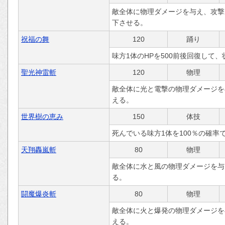
敵全体に物理ダメージを与え、攻撃
下させる。
祝福の舞
120
踊り
味方1体のHPを500前後回復して
聖光神雷斬
120
物理
敵全体に光と電撃の物理ダメージを
える。
世界樹の恵み
150
体技
死んでいる味方1体を100％の確率
天翔轟嵐斬
80
物理
敵全体に水と風の物理ダメージを与
る。
闘魔爆炎斬
80
物理
敵全体に火と爆発の物理ダメージを
える。