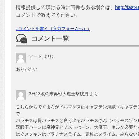
情報提供して頂ける時に画像もある場合は、
http://fast
コメントで教えてください。
↓コメントを書く（入力フォームへ）↓
コメント一覧
ソード
より:
ありがたい
3日13敗の末再戦大魔王撃破男
より:
こちらからですまんがドルマゲスはキャプテン海賊（キャプテ
で
バラモスは骨バラモスと良く出るバラモスさん（バラモスゾン
双眼王バーンは魔神界とミストバーン、大魔王、キルが必要だ
はぐメタキンはプラチナスライム、家族のスライム、みらない