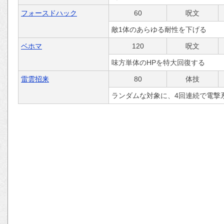
フォースドハック
60
呪文
敵1体のあらゆる耐性を下げる
ベホマ
120
呪文
味方単体のHPを特大回復する
雷雲招来
80
体技
ランダムな対象に、4回連続で電撃