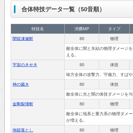
合体特技データ一覧（50音順）
特技名
消費MP
タイプ
闇獄凍滅斬
80
物理
敵全体に闇と氷結の物理ダメージを
える。
宇宙のきせき
80
体技
味方全体の攻撃力、守備力、すばや
神の裁き
80
体技
敵全体に光と闇の体技ダメージを与
金剛裂壊斬
80
物理
敵全体に地系と重力系の物理ダメー
が増える。
地獄落とし
80
物理