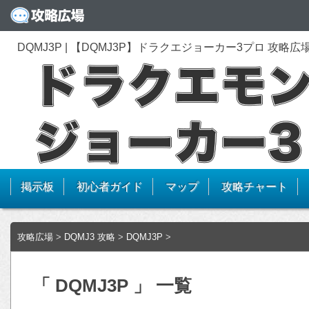
DQMJ3P | 【DQMJ3P】ドラクエジョーカー3プロ 攻略広
掲示板
初心者ガイド
マップ
攻略チャート
攻略広場
>
DQMJ3 攻略
>
DQMJ3P
>
「 DQMJ3P 」 一覧