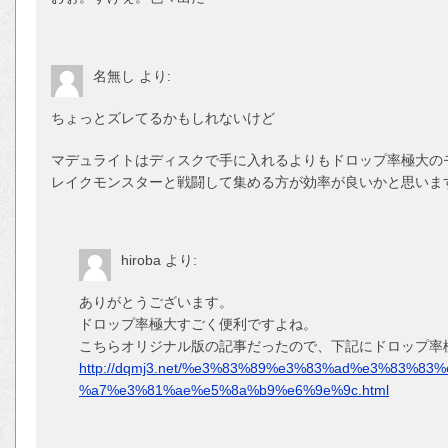
名無し
より:
ちょっとズレてるかもしれないけど
マデュライトはディスクで手に入れるよりもドロップ率極大の
レイクモンスターと戦闘して集める方が効率が良いかと思いま
hiroba
より:
ありがとうございます。
ドロップ率極大すごく便利ですよね。
こちらオリジナル版の記事だったので、下記にドロップ率
http://dqmj3.net/%e3%83%89%e3%83%ad%e3%83%
%a7%e3%81%ae%e5%8a%b9%e6%9e%9c.html