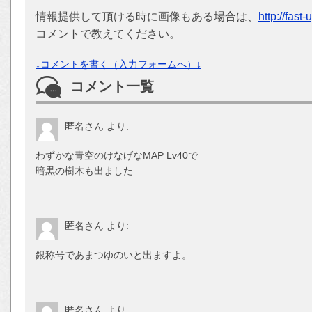
情報提供して頂ける時に画像もある場合は、
http://fast
コメントで教えてください。
↓コメントを書く（入力フォームへ）↓
コメント一覧
匿名さん
より:
わずかな青空のけなげなMAP Lv40で
暗黒の樹木も出ました
匿名さん
より:
銀称号であまつゆのいと出ますよ。
匿名さん
より: