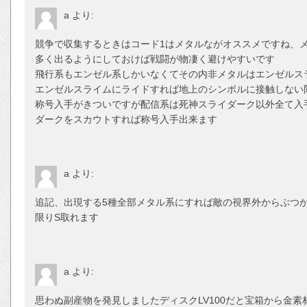
a
より:
競争で収集するときはコード1はメタルながオススメですね、
多く出るようにしておけば戦闘が物凄く避けやすいです
飛行系もエンゼル系しかいなくてその内非メタルはエンゼルス
エンゼルスライムにライドすれば地上のシンボルに接触しない
称号入手がきついですが配信系は死神スライダーク以外全て入
ダークをスカウトすれば称号入手出来ます
a
より:
追記、出現する5種全部メタル系にすれば敵の視界外からぶつ
限りS取れます
a
より:
思わぬ副産物を発見しましたディスクLV100だと宝箱から金