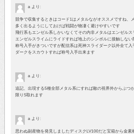
a
より:
競争で収集するときはコード1はメタルながオススメですね、
多く出るようにしておけば戦闘が物凄く避けやすいです
飛行系もエンゼル系しかいなくてその内非メタルはエンゼルス
エンゼルスライムにライドすれば地上のシンボルに接触しない
称号入手がきついですが配信系は死神スライダーク以外全て入
ダークをスカウトすれば称号入手出来ます
a
より:
追記、出現する5種全部メタル系にすれば敵の視界外からぶつ
限りS取れます
a
より:
思わぬ副産物を発見しましたディスクLV100だと宝箱から金