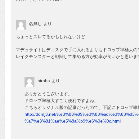
名無し
より:
ちょっとズレてるかもしれないけど
マデュライトはディスクで手に入れるよりもドロップ率極大の
レイクモンスターと戦闘して集める方が効率が良いかと思いま
hiroba
より:
ありがとうございます。
ドロップ率極大すごく便利ですよね。
こちらオリジナル版の記事だったので、下記にドロップ率
http://dqmj3.net/%e3%83%89%e3%83%ad%e3%83%
%a7%e3%81%ae%e5%8a%b9%e6%9e%9c.html