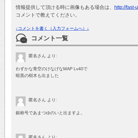
情報提供して頂ける時に画像もある場合は、
http://fast
コメントで教えてください。
↓コメントを書く（入力フォームへ）↓
コメント一覧
匿名さん
より:
わずかな青空のけなげなMAP Lv40で
暗黒の樹木も出ました
匿名さん
より:
銀称号であまつゆのいと出ますよ。
匿名さん
より: