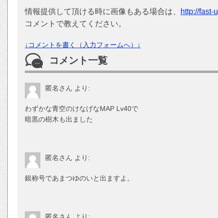
情報提供して頂ける時に画像もある場合は、
http://fast
コメントで教えてください。
↓コメントを書く（入力フォームへ）↓
コメント一覧
匿名さん
より:
わずかな青空のけなげなMAP Lv40で
暗黒の樹木も出ました
匿名さん
より:
銀称号であまつゆのいと出ますよ。
匿名さん
より: