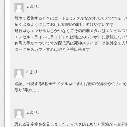
a
より:
競争で収集するときはコード1はメタルながオススメですね、
多く出るようにしておけば戦闘が物凄く避けやすいです
飛行系もエンゼル系しかいなくてその内非メタルはエンゼルス
エンゼルスライムにライドすれば地上のシンボルに接触しない
称号入手がきついですが配信系は死神スライダーク以外全て入
ダークをスカウトすれば称号入手出来ます
a
より:
追記、出現する5種全部メタル系にすれば敵の視界外からぶつ
限りS取れます
a
より:
思わぬ副産物を発見しましたディスクLV100だと宝箱から金