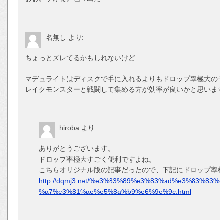
名無し
より:
ちょっとズレてるかもしれないけど
マデュライトはディスクで手に入れるよりもドロップ率極大の
レイクモンスターと戦闘して集める方が効率が良いかと思いま
hiroba
より:
ありがとうございます。
ドロップ率極大すごく便利ですよね。
こちらオリジナル版の記事だったので、下記にドロップ率
http://dqmj3.net/%e3%83%89%e3%83%ad%e3%83%
%a7%e3%81%ae%e5%8a%b9%e6%9e%9c.html