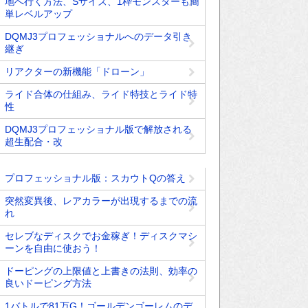
地へ行く方法、Sサイズ、1枠モンスターも簡
単レベルアップ
DQMJ3プロフェッショナルへのデータ引き
継ぎ
リアクターの新機能「ドローン」
ライド合体の仕組み、ライド特技とライド特
性
DQMJ3プロフェッショナル版で解放される
超生配合・改
プロフェッショナル版：スカウトQの答え
突然変異後、レアカラーが出現するまでの流
れ
セレブなディスクでお金稼ぎ！ディスクマシ
ーンを自由に使おう！
ドーピングの上限値と上書きの法則、効率の
良いドーピング方法
1バトルで81万G！ゴールデンゴーレムのデ