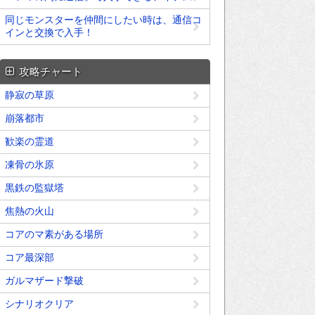
同じモンスターを仲間にしたい時は、通信コ
インと交換で入手！
攻略チャート
静寂の草原
崩落都市
歓楽の霊道
凍骨の氷原
黒鉄の監獄塔
焦熱の火山
コアのマ素がある場所
コア最深部
ガルマザード撃破
シナリオクリア