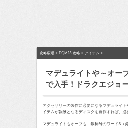
攻略広場
>
DQMJ3 攻略
>
アイテム
>
マデュライトや～オー
で入手！ドラクエジョー
アクセサリーの製作に必要になるマデュライト
イテムが報酬となるディスクを自作すれば、必
マデュライトもオーブも「銀称号のワード3（