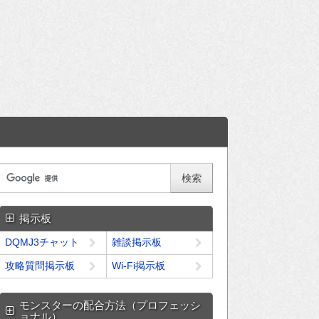
掲示板
DQMJ3チャット
雑談掲示板
攻略質問掲示板
Wi-Fi掲示板
モンスターの配合方法（プロフェッシ
ョナル）