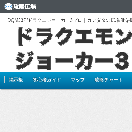
DQMJ3P/ドラクエジョーカー3プロ｜カンダタの居場所
掲示板
初心者ガイド
マップ
攻略チャート