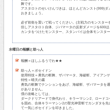
舞です。
アスタロトのせいけんづきは、ほとんどカンスト(999)
おきましょう。
必ず前衛を置いて戦ってください。(主戦力のモンスター
但しアスタロト自体、ジバマータの反射ダメージを600
カンタをつけたモンスター、スタンバイは合体モンスタ
水曜日の報酬と助っ人
報酬＝ほしふるうでわ★★
助っ人＝ポセイドン
使用特技＝勇気の斬舞、ザバマータ、海破斬、アイアン
特性＝晴天の霧
勇気の斬舞でテンションをあげ、海破斬、ザバマータを
がありません。
僕の攻略としては、
ダークドリアードで身代わり、キラーマシン2、ロードコ
を固め、合体キラーマシン2の聖光神雷斬でカンダタを先
て一気にポセイドンを叩きました。