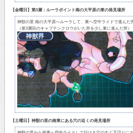
【金曜日】第3層：ルーラポイント南の大平原の東の発見場所
神獣の里 南の大平原へルーラして、東へ空中ライドで進んだ
（第3層目のキャプテンクロウがいた所を少し東に進んだ所）
【土曜日】神獣の里の南東にある穴の近くの発見場所
神獣の里から南東へ空中ライドして行ける穴のすぐ下辺りに