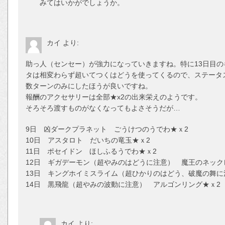
みてはいかがでしょうか。
カイ
より:
助っ人（センセー）が強力になっていきますね。特に13日目
タは相変わらず超いてつくはどうを使ってくるので、ステータ
数ターンのみにしたほうが良いですね。
報酬のアクセサリーは全部★x2の出来栄えのようです。
そろそろ渡すものがなくなってもよさそうだが…
9日 凶ダークプラネット ごうけつのうでわ★ｘ2
10日 アスタロト だいちの竜玉★ｘ2
11日 ポセイドン ほしふるうでわ★ｘ2
12日 ギガデーモン（超やみのはどうに注意） 魔王のネック
13日 キングホイミスライム（超ひかりのはどう、破魔の舞に
14日 黒飛龍（超やみの波動に注意） アルゴンリング★ｘ2
カイ
より: