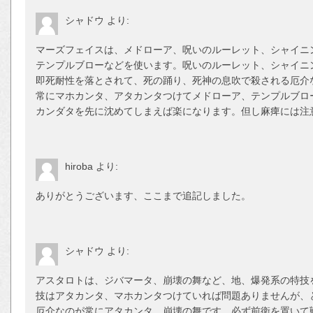
シャドウ
より:
マーズフェイスは、メドローア、呪いのルーレット、シャイニ
テンプルブローなどを使います。呪いのルーレット、シャイニ
即死耐性を落とされて、死の踊り、死神の息吹で殺される厄介
常にマホカンタ、アタカンタつけてメドローア、テンプルブロ
カンダタを先に沈めてしまえば楽になります。但し麻痺には注
hiroba
より:
ありがとうございます、ここまで追記しました。
シャドウ
より:
アスタロトは、ジバマータ、崩壊の舞など、地、爆発系の特技
技はアタカンタ、マホカンタつけていれば問題ありませんが、
厄介なのが常にアタカンタ、崩壊の舞です。必ず前衛を置いて