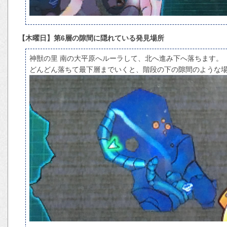
【木曜日】第6層の隙間に隠れている発見場所
神獣の里 南の大平原へルーラして、北へ進み下へ落ちます。
どんどん落ちて最下層までいくと、階段の下の隙間のような