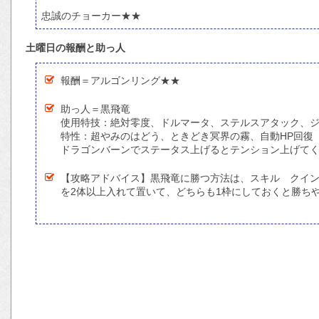
忠誠のチョーカー★★
土曜日の報酬と助っ人
報酬＝アルゴンリング★★
助っ人＝黒飛竜
使用特技：絶対零度、ドルマータ、ステルスアタック、
特性：超やみのはどう、ときどき冥界の霧、自動HP回復
ドラゴンバーンでステータス上げるとテンション上げてく
【攻略アドバイス】黒飛竜に勝つ方法は、スキル クイ
を2体以上入れて置いて、どちらも1枠にしておくと勝ち