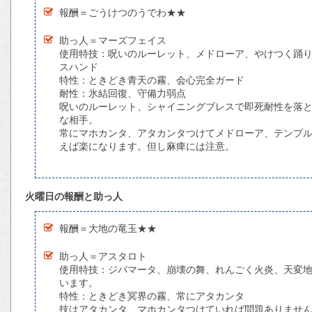
報酬＝ごうけつのうでわ★★
助っ人＝マーズフェイス
使用特技：呪いのルーレット、メドローア、やけつく踊
スハンド
特性：ときどき青天の霧、会心完全ガード
耐性：氷結回復、守備力弱点
呪いのルーレット、シャイニングブレスで即死耐性を落
な相手。
常にマホカンタ、アタカンタつけてメドローア、テンプ
えば楽になります。但し麻痺には注意。
火曜日の報酬と助っ人
報酬＝大地の竜玉★★
助っ人＝アスタロト
使用特技：ジバマータ、崩壊の舞、れんごく火炎、天変
います。
特性：ときどき冥界の霧、常にアタカンタ
技はアタカンタ、マホカンタつけていれば問題ありませ