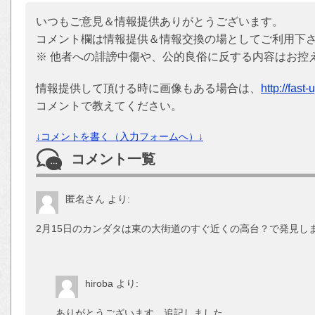
いつもご意見＆情報提供ありがとうございます。
コメント欄は情報提供＆情報交換の場としてご利用下
※ 他者への誹謗中傷や、公的良俗に反する内容はお控
情報提供して頂ける時に画像もある場合は、
http://fast
コメントで教えてください。
↓コメントを書く（入力フォームへ）↓
コメント一覧
匿名さん
より:
2月15日のカンダタは東の大街道のすぐ近くの高台？で発見し
hiroba
より:
ありがとうございます、追記しました。