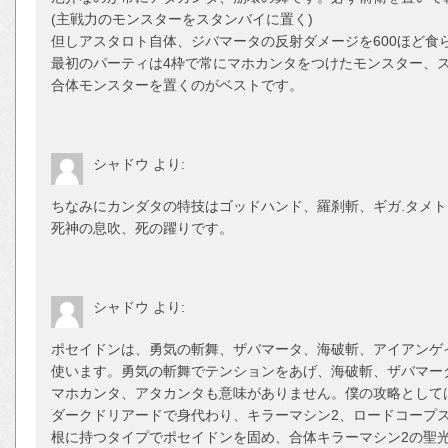
(主戦力のモンスターをスタンバイに置く)
但しアスタロト自体、ジバマータの反射ダメージを600ほど食
最初のパーティは4枠で常にマホカンタをつけたモンスター、
合体モンスターを置くのがベストです。
シャドウ
より:
ちなみにカンダタの特技はゴッドハンド、羅刹斬、ギガ.タメト
死神の息吹、死の躍りです。
シャドウ
より:
ポセイドンは、勇気の斬舞、ザバマータ、海破斬、アイアンゲ
使います。勇気の斬舞でテンションをあげ、海破斬、ザバマー
マホカンタ、アタカンタも意味がありません。僕の攻略として
ダークドリアードで身代わり、キラーマシン2、ロードコープ
根に持つタイプでポセイドンを固め、合体キラーマシン2の聖