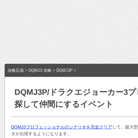
攻略広場
>
DQMJ3 攻略
>
DQMJ3P
>
DQMJ3P/ドラクエジョーカー
探して仲間にするイベント
DQMJ3プロフェッショナルのシナリオを完全クリア
して、超大型
タが出現するようになります。