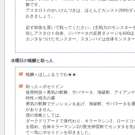
舞です。
アスタロトのせいけんづきは、ほとんどカンスト(999)
おきましょう。
必ず前衛を置いて戦ってください。(主戦力のモンスター
但しアスタロト自体、ジバマータの反射ダメージを600
カンタをつけたモンスター、スタンバイは合体モンスタ
水曜日の報酬と助っ人
報酬＝ほしふるうでわ★★
助っ人＝ポセイドン
使用特技＝勇気の斬舞、ザバマータ、海破斬、アイアン
特性＝晴天の霧
勇気の斬舞でテンションをあげ、海破斬、ザバマータを
がありません。
僕の攻略としては、
ダークドリアードで身代わり、キラーマシン2、ロードコ
を固め、合体キラーマシン2の聖光神雷斬でカンダタを先
て一気にポセイドンを叩きました。