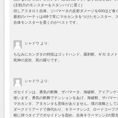
(主戦力のモンスターをスタンバイに置く)
但しアスタロト自体、ジバマータの反射ダメージを600ほど食
最初のパーティは4枠で常にマホカンタをつけたモンスター、
合体モンスターを置くのがベストです。
シャドウ
より:
ちなみにカンダタの特技はゴッドハンド、羅刹斬、ギガ.タメト
死神の息吹、死の躍りです。
シャドウ
より:
ポセイドンは、勇気の斬舞、ザバマータ、海破斬、アイアンゲ
使います。勇気の斬舞でテンションをあげ、海破斬、ザバマー
マホカンタ、アタカンタも意味がありません。僕の攻略として
ダークドリアードで身代わり、キラーマシン2、ロードコープ
根に持つタイプでポセイドンを固め、合体キラーマシン2の聖