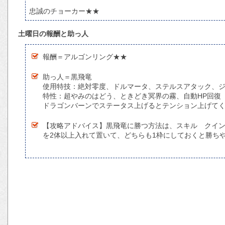
忠誠のチョーカー★★
土曜日の報酬と助っ人
報酬＝アルゴンリング★★
助っ人＝黒飛竜
使用特技：絶対零度、ドルマータ、ステルスアタック、
特性：超やみのはどう、ときどき冥界の霧、自動HP回復
ドラゴンバーンでステータス上げるとテンション上げてく
【攻略アドバイス】黒飛竜に勝つ方法は、スキル クイ
を2体以上入れて置いて、どちらも1枠にしておくと勝ち