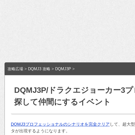
攻略広場
>
DQMJ3 攻略
>
DQMJ3P
>
DQMJ3P/ドラクエジョーカー
探して仲間にするイベント
DQMJ3プロフェッショナルのシナリオを完全クリア
して、超大型
タが出現するようになります。