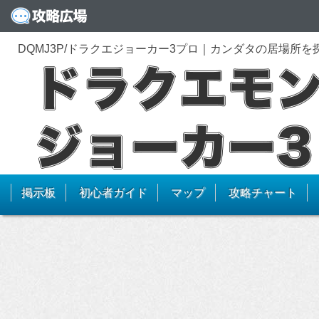
DQMJ3P/ドラクエジョーカー3プロ｜カンダタの居場所
掲示板
初心者ガイド
マップ
攻略チャート