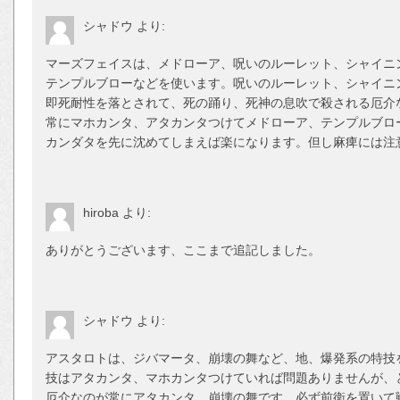
シャドウ
より:
マーズフェイスは、メドローア、呪いのルーレット、シャイニ
テンプルブローなどを使います。呪いのルーレット、シャイニ
即死耐性を落とされて、死の踊り、死神の息吹で殺される厄介
常にマホカンタ、アタカンタつけてメドローア、テンプルブロ
カンダタを先に沈めてしまえば楽になります。但し麻痺には注
hiroba
より:
ありがとうございます、ここまで追記しました。
シャドウ
より:
アスタロトは、ジバマータ、崩壊の舞など、地、爆発系の特技
技はアタカンタ、マホカンタつけていれば問題ありませんが、
厄介なのが常にアタカンタ、崩壊の舞です。必ず前衛を置いて