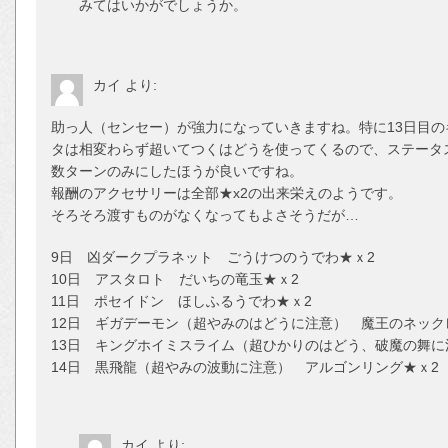
みてはいかがでしょうか。
カイ
より:
助っ人（センセー）が強力になっていきますね。特に13日目
タは相変わらず超いてつくはどうを使ってくるので、ステータ
数ターンのみにしたほうが良いですね。
報酬のアクセサリーは全部★x2の出来栄えのようです。
そろそろ渡すものがなくなってもよさそうだが…
9日 凶ダークプラネット ごうけつのうでわ★ｘ2
10日 アスタロト だいちの竜玉★ｘ2
11日 ポセイドン ほしふるうでわ★ｘ2
12日 ギガデーモン（超やみのはどうに注意） 魔王のネック
13日 キングホイミスライム（超ひかりのはどう、破魔の舞に
14日 黒飛龍（超やみの波動に注意） アルゴンリング★ｘ2
カイ
より: