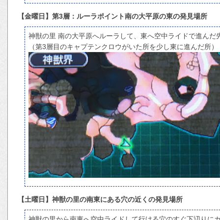
【金曜日】第3層：ルーラポイント南の大平原の東の発見場所
神獣の里 南の大平原へルーラして、東へ空中ライドで進んだ
（第3層目のキャプテンクロウがいた所を少し東に進んだ所）
【土曜日】神獣の里の南東にある穴の近くの発見場所
神獣の里から南東へ空中ライドして行ける穴のすぐ下辺りに