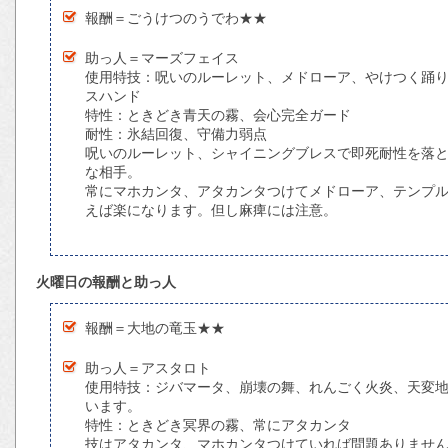
報酬＝ごうけつのうでわ★★
助っ人＝マーズフェイス
使用特技：呪いのルーレット、メドローア、やけつく踊
スハンド
特性：ときどき青天の霧、会心完全ガード
耐性：氷結回復、守備力弱点
呪いのルーレット、シャイニングブレスで即死耐性を落
な相手。
常にマホカンタ、アタカンタつけてメドローア、テンプ
えば楽になります。但し麻痺には注意。
火曜日の報酬と助っ人
報酬＝大地の竜玉★★
助っ人＝アスタロト
使用特技：ジバマータ、崩壊の舞、れんごく火炎、天変
います。
特性：ときどき冥界の霧、常にアタカンタ
技はアタカンタ、マホカンタつけていれば問題ありませ