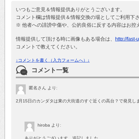
いつもご意見＆情報提供ありがとうございます。
コメント欄は情報提供＆情報交換の場としてご利用下
※ 他者への誹謗中傷や、公的良俗に反する内容はお控
情報提供して頂ける時に画像もある場合は、
http://fast
コメントで教えてください。
↓コメントを書く（入力フォームへ）↓
コメント一覧
匿名さん
より:
2月15日のカンダタは東の大街道のすぐ近くの高台？で発見し
hiroba
より:
ありがとうございます、追記しました。