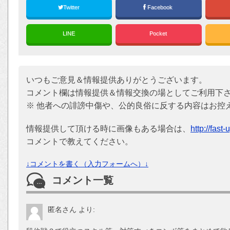
Twitter
Facebook
LINE
Pocket
いつもご意見＆情報提供ありがとうございます。
コメント欄は情報提供＆情報交換の場としてご利用下
※ 他者への誹謗中傷や、公的良俗に反する内容はお控
情報提供して頂ける時に画像もある場合は、
http://fast
コメントで教えてください。
↓コメントを書く（入力フォームへ）↓
コメント一覧
匿名さん
より: