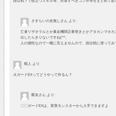
段位戦？で役立つスキル等、対策すべきコンボ等をまとめて欲
さすらいの名無しさん
より:
亡者リザオラルとか暴走機関正拳突きとかアタカンマホカ
出したらきりないですね(^^;
人の個性なので一概に言えませんので、段位戦に潜ってみ
暇人
より:
火ガードEXってどうやって作るん？
匿名さん
より:
〇〇ガードEXは、変異モンスターから入手できますよ