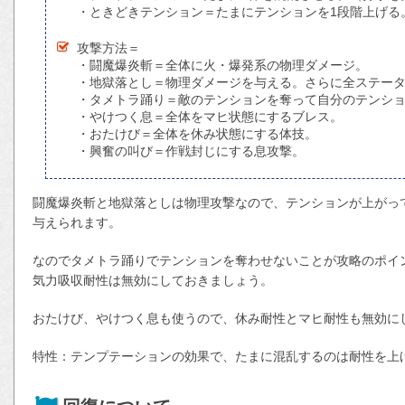
・ときどきテンション＝たまにテンションを1段階上げる
攻撃方法＝
・闘魔爆炎斬＝全体に火・爆発系の物理ダメージ。
・地獄落とし＝物理ダメージを与える。さらに全ステー
・タメトラ踊り＝敵のテンションを奪って自分のテンシ
・やけつく息＝全体をマヒ状態にするブレス。
・おたけび＝全体を休み状態にする体技。
・興奮の叫び＝作戦封じにする息攻撃。
闘魔爆炎斬と地獄落としは物理攻撃なので、テンションが上がっ
与えられます。
なのでタメトラ踊りでテンションを奪わせないことが攻略のポイ
気力吸収耐性は無効にしておきましょう。
おたけび、やけつく息も使うので、休み耐性とマヒ耐性も無効に
特性：テンプテーションの効果で、たまに混乱するのは耐性を上