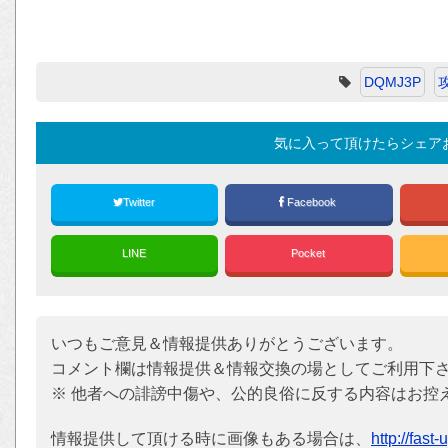
DQMJ3P
気に入って頂けたらシェア
Twitter
Facebook
LINE
Pocket
いつもご意見＆情報提供ありがとうございます。
コメント欄は情報提供＆情報交換の場としてご利用下
※ 他者への誹謗中傷や、公的良俗に反する内容はお控
情報提供して頂ける時に画像もある場合は、
http://fast