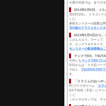
今度の作品では、全てのモ
2014年2月6日、
2013/11/5に、ドラ
した。
参戦モンスターの総数は8
3DS版のドラクエモンス
2013年2月4日か
じげんりゅう、ラーミア、
タ、エッグラ＆チキーラ、エ
モンスターの配信情報はこ
マックでDS、TSUT
今作にも
マックでDSプレ
5/31からは「スラ忍パー
それと、
TSUTAYAでD
す。
「スライムのおへや
PCブラウザゲーム「
スラ
6月下旬頃（予定）にテリ
こと。
このメタルキングは、キャ