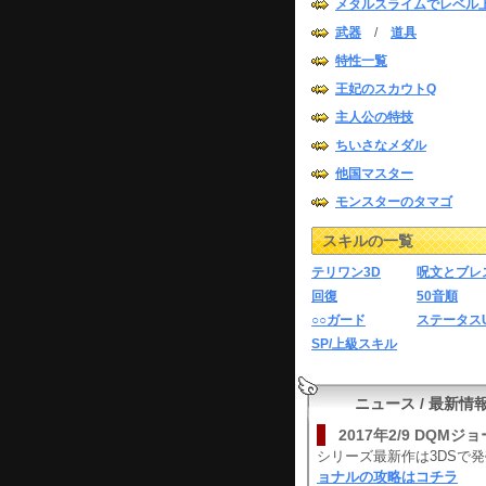
メタルスライムでレベル
武器
/
道具
特性一覧
王妃のスカウトQ
主人公の特技
ちいさなメダル
他国マスター
モンスターのタマゴ
スキルの一覧
テリワン3D
呪文とブレ
回復
50音順
○○ガード
ステータス
SP/上級スキル
ニュース / 最新情
2017年2/9 DQ
シリーズ最新作は3DSで
ョナルの攻略はコチラ