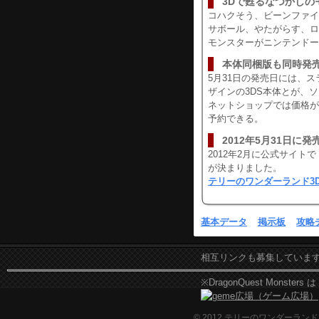
3Dで甦るなつかしの
コハクそう、ビーンファイ
サボール、やたがらす、ロ
モンスターがニンテンドー
本体同梱版も同時発
5月31日の発売日には、
ザインの3DS本体とが、
ネットショップでは価格が
予約できる。
2012年5月31日に
2012年2月に公式サイト
が決まりました。
テリーのワンダーランド3
基本データ
掲示板
攻略
相互リンクも募集していま
※DragonQuest Mons
© 2012 テリーのワンダーラン