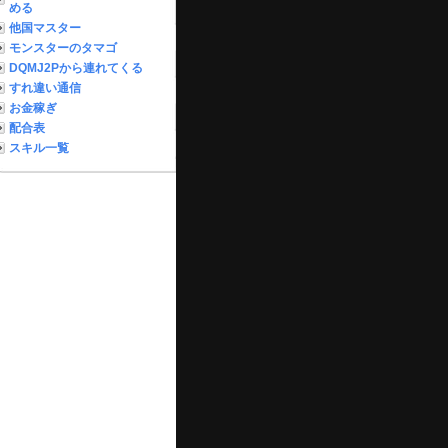
める
他国マスター
モンスターのタマゴ
DQMJ2Pから連れてくる
すれ違い通信
お金稼ぎ
配合表
スキル一覧