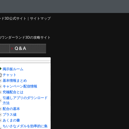
ド3D公式サイト
｜
サイトマップ
のワンダーランド3Dの攻略サイト
掲示板ルーム
チャット
基本情報まとめ
キャンペーン配信情報
究極配合とは
引越しアプリのダウンロード
方法
配合の基本
プラス値
あくまの書
ちいさなメダルを効率的に集