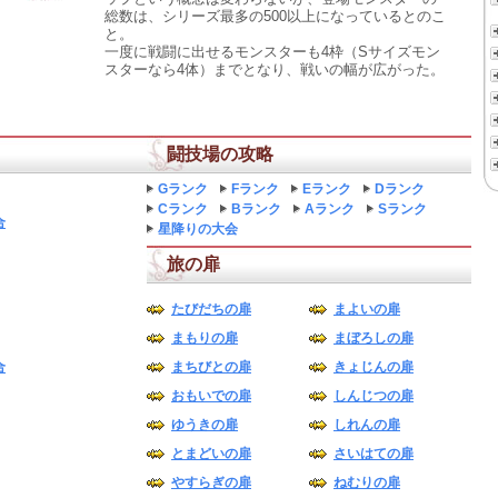
総数は、シリーズ最多の500以上になっているとのこ
と。
一度に戦闘に出せるモンスターも4枠（Sサイズモン
スターなら4体）までとなり、戦いの幅が広がった。
闘技場の攻略
Gランク
Fランク
Eランク
Dランク
Cランク
Bランク
Aランク
Sランク
合
星降りの大会
旅の扉
たびだちの扉
まよいの扉
まもりの扉
まぼろしの扉
合
まちびとの扉
きょじんの扉
おもいでの扉
しんじつの扉
ゆうきの扉
しれんの扉
とまどいの扉
さいはての扉
やすらぎの扉
ねむりの扉