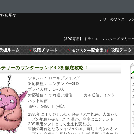
テリーのワンダーラン
【3DS専用】 ドラクエモンスターズ テリー
るテリーのワンダーランド3Dを徹底攻略！
ジャンル： ロールプレイング
対応機種： ニンテンドー3DS
プレイ人数： 1～8人
対応通信： すれ違い通信、ローカル通信、インター
ネット通信
価格： 5490円（税込）
1998年にオリジナル版が発売されて以来、人気シリ
ーズの地位を確立した作品が、今度はニンテンドー
3DS専用ソフトとして生まれ変わる。
冒険の舞台となるタイジュの国、自動生成されるマ
ップという概念は変わらないが、登場モンスターの