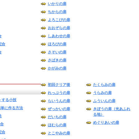
いかりの扉
ちからの扉
よろこびの扉
おおぞらの扉
合
しあわせの扉
配合
ほろびの扉
合
さそいの扉
さばきの扉
かがみの扉
初回クリア後
たくらみの扉
れっぷうの扉
うらみの扉
トする小技
らいうんの扉
ふういんの扉
簡単に作る方法
ぜっかいの扉
きぼうの扉（光あふれ
る地）
法
だいちの扉
めぐりあいの扉
配合
ほむらの扉
配合
とこやみの扉