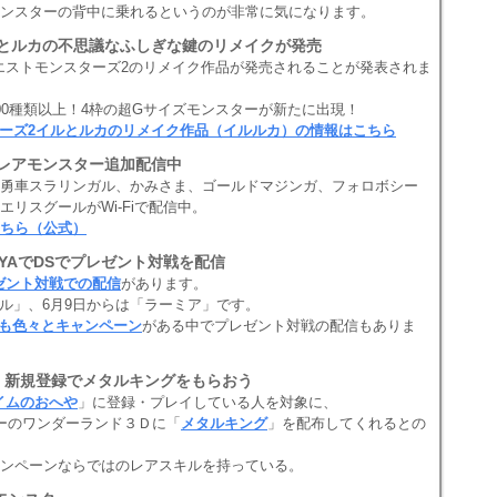
ンスターの背中に乗れるというのが非常に気になります。
イルとルカの不思議なふしぎな鍵のリメイクが発売
ゴンクエストモンスターズ2のリメイク作品が発売されることが発表されま
00種類以上！4枠の超Gサイズモンスターが新たに出現！
ターズ2イルとルカのリメイク作品（イルルカ）の情報はこちら
ら、レアモンスター追加配信中
勇車スラリンガル、かみさま、ゴールドマジンガ、フォロボシー
リスグールがWi-Fiで配信中。
ちら（公式）
AYAでDSでプレゼント対戦を配信
ゼント対戦での配信
があります。
プル」、6月9日からは「ラーミア」です。
Sでも色々とキャンペーン
がある中でプレゼント対戦の配信もありま
」新規登録でメタルキングをもらおう
イムのおへや
」に登録・プレイしている人を対象に、
ーのワンダーランド３Ｄに「
メタルキング
」を配布してくれるとの
ンペーンならではのレアスキルを持っている。