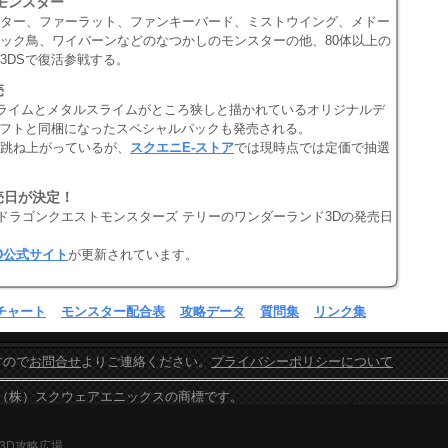
モンスター
ター、ファーラット、ファンキーバード、ミストウイング、メドー
ック鳥、ワイバーンなどのなつかしのモンスターの他、80体以上の
3DSで復活参戦する。
売
スライムとメタルスライムがところ狭しと描かれているオリジナルデ
ソフトと同梱になったスペシャルパックも発売される。
跳ね上がっているが、
スクエニE-ストア
では現時点では定価で抽選
発売日が決定！
でドラゴンクエストモンスターズ テリーのワンダーランド3Dの発売日
D公式サイト
が更新されています。
チャート
モンスター配合表
攻略データ
質問集
リンク集
すので
お問合せ
よりご連絡ください。
プライバシーポリシーについて
ters は（株）スクウェアエニックスの商標です。
ド3D攻略広場