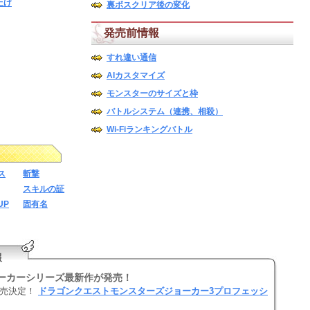
上げ
裏ボスクリア後の変化
発売前情報
すれ違い通信
AIカスタマイズ
モンスターのサイズと枠
バトルシステム（連携、相殺）
Wi-Fiランキングバトル
ス
斬撃
スキルの証
UP
固有名
報
Mジョーカーシリーズ最新作が発売！
発売決定！
ドラゴンクエストモンスターズジョーカー3プロフェッシ