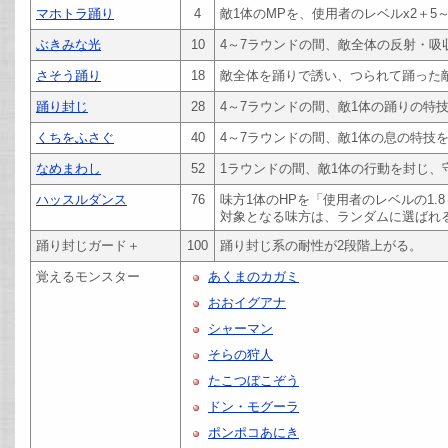
マホトラ踊り
4
敵1体のMPを、使用者のレベルx2＋5
ぶきみな光
10
4～7ラウンドの間、敵全体の反射・吸
さそう踊り
18
敵全体を踊りで誘い、つられて踊った
踊り封じ
28
4～7ラウンドの間、敵1体の踊りの特
くちをふさぐ
40
4～7ラウンドの間、敵1体の息の特技
なめまわし
52
1ラウンドの間、敵1体の行動を封じ、
ハッスルダンス
76
味方1体のHPを「使用者のレベルの1.8
対象となる味方は、ランダムに選ばれ
踊り封じガード＋
100
踊り封じ系の耐性が2段階上がる。
覚えるモンスター
あくまのカガミ
おおイグアナ
シャーマン
そらの狩人
たこつぼこぞう
ドン・モグーラ
ポンポコあにき