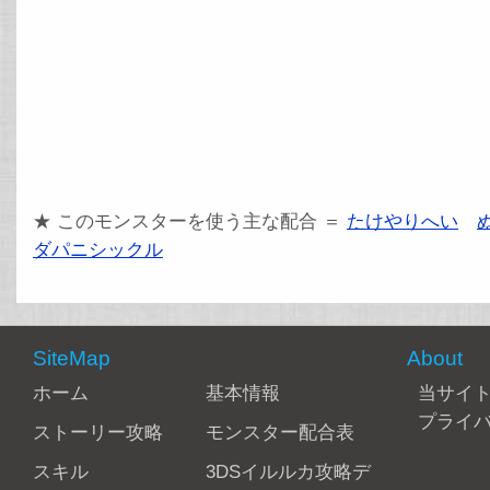
★ このモンスターを使う主な配合 ＝
たけやりへい
ダパニシックル
SiteMap
About
ホーム
基本情報
当サイ
プライ
ストーリー攻略
モンスター配合表
スキル
3DSイルルカ攻略デ