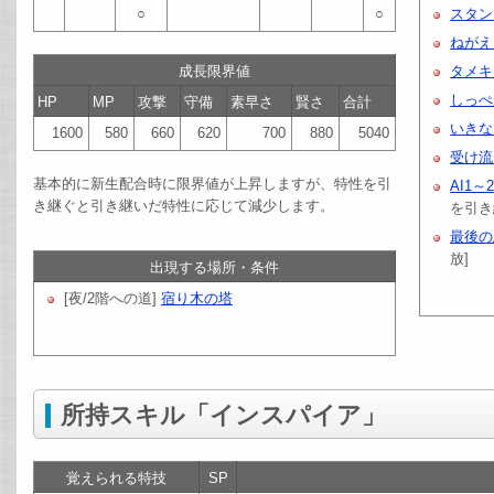
○
○
スタン
ねがえ
成長限界値
タメキ
しっぺ
HP
MP
攻撃
守備
素早さ
賢さ
合計
いきな
1600
580
660
620
700
880
5040
受け流
基本的に新生配合時に限界値が上昇しますが、特性を引
AI1～
き継ぐと引き継いだ特性に応じて減少します。
を引き
最後の
放]
出現する場所・条件
[夜/2階への道]
宿り木の塔
所持スキル「インスパイア」
覚えられる特技
SP