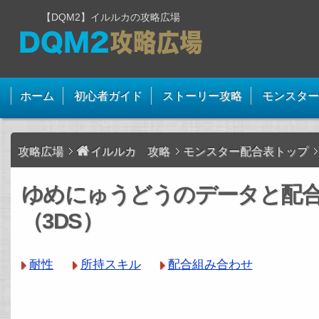
【DQM2】イルルカの攻略広場
ホーム
初心者ガイド
ストーリー攻略
モンスター
攻略広場
イルルカ 攻略
モンスター配合表トップ
ゆめにゅうどうのデータと配
（3DS）
耐性
所持スキル
配合組み合わせ