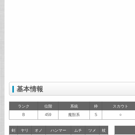
基本情報
ランク
位階
系統
枠
スカウト
B
459
魔獣系
S
○
剣
ヤリ
オノ
ハンマー
ムチ
ツメ
杖