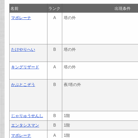
名前
ランク
出現条件
マポレーナ
A
塔の外
たけやりへい
B
塔の外
キングリザード
A
塔の外
かぶとこぞう
B
夜/塔の外
じゃりゅうせんし
B
1階
エンタシスマン
B
1階
マポレーナ
A
1階