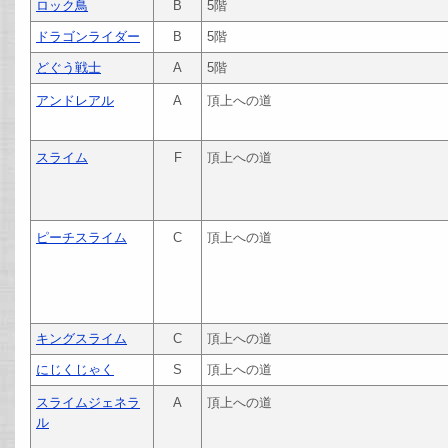
ロック鳥
B
5階
ドラゴンライダー
B
5階
どぐう戦士
A
5階
アンドレアル
A
頂上への道
スライム
F
頂上への道
ピーチスライム
C
頂上への道
キングスライム
C
頂上への道
にじくじゃく
S
頂上への道
スライムジェネラ
A
頂上への道
ル