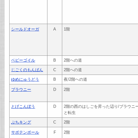
シールドオーガ
A
1階
ベビーゴイル
B
2階への道
じごくのもんばん
C
2階への道
ゆめにゅうどう
B
夜/2階への道
ブラウニー
D
2階
とげこんぼう
D
2階の西のはしごを昇った辺り/ブラウニ
と転生
ぶちキング
C
2階
サボテンボール
F
2階