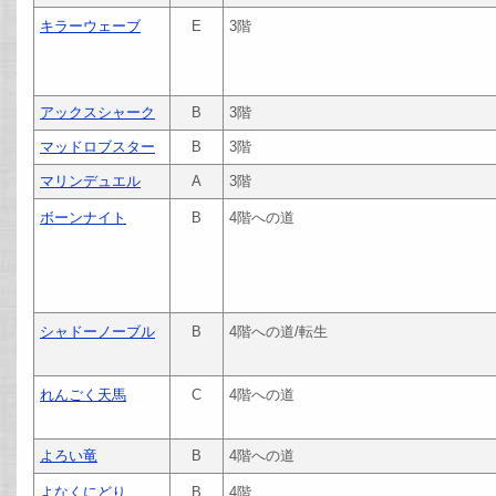
キラーウェーブ
E
3階
アックスシャーク
B
3階
マッドロブスター
B
3階
マリンデュエル
A
3階
ボーンナイト
B
4階への道
シャドーノーブル
B
4階への道/転生
れんごく天馬
C
4階への道
よろい竜
B
4階への道
よなくにどり
B
4階