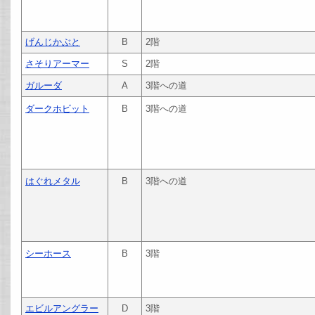
げんじかぶと
B
2階
さそりアーマー
S
2階
ガルーダ
A
3階への道
ダークホビット
B
3階への道
はぐれメタル
B
3階への道
シーホース
B
3階
エビルアングラー
D
3階