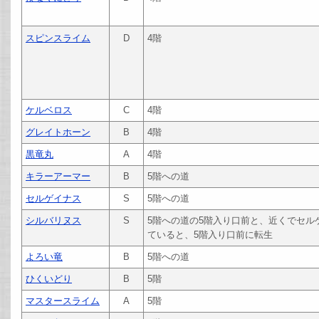
スピンスライム
D
4階
ケルベロス
C
4階
グレイトホーン
B
4階
黒竜丸
A
4階
キラーアーマー
B
5階への道
セルゲイナス
S
5階への道
シルバリヌス
S
5階への道の5階入り口前と、近くでセル
ていると、5階入り口前に転生
よろい竜
B
5階への道
ひくいどり
B
5階
マスタースライム
A
5階