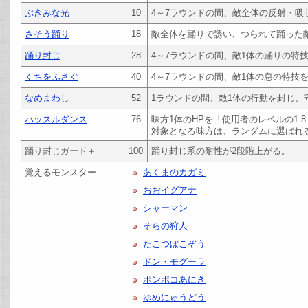
ぶきみな光
10
4～7ラウンドの間、敵全体の反射・吸
さそう踊り
18
敵全体を踊りで誘い、つられて踊った
踊り封じ
28
4～7ラウンドの間、敵1体の踊りの特
くちをふさぐ
40
4～7ラウンドの間、敵1体の息の特技
なめまわし
52
1ラウンドの間、敵1体の行動を封じ、
ハッスルダンス
76
味方1体のHPを「使用者のレベルの1.8
対象となる味方は、ランダムに選ばれ
踊り封じガード＋
100
踊り封じ系の耐性が2段階上がる。
覚えるモンスター
あくまのカガミ
おおイグアナ
シャーマン
そらの狩人
たこつぼこぞう
ドン・モグーラ
ポンポコあにき
ゆめにゅうどう