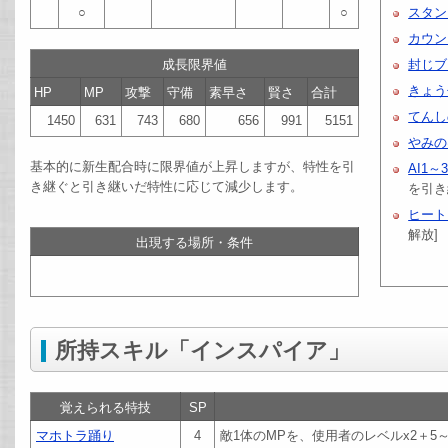
○
○
スタン
カウン
成長限界値
封じブ
きょう
HP
MP
攻撃
守備
素早さ
賢さ
合計
てんし
1450
631
743
680
656
991
5151
やみの
基本的に新生配合時に限界値が上昇しますが、特性を引
AI1～
き継ぐと引き継いだ特性に応じて減少します。
を引き
ヒート
解放]
出現する場所・条件
所持スキル「インスパイア」
覚えられる特技
SP
マホトラ踊り
4
敵1体のMPを、使用者のレベルx2＋5