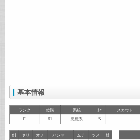
基本情報
ランク
位階
系統
枠
スカウト
F
61
悪魔系
S
剣
ヤリ
オノ
ハンマー
ムチ
ツメ
杖