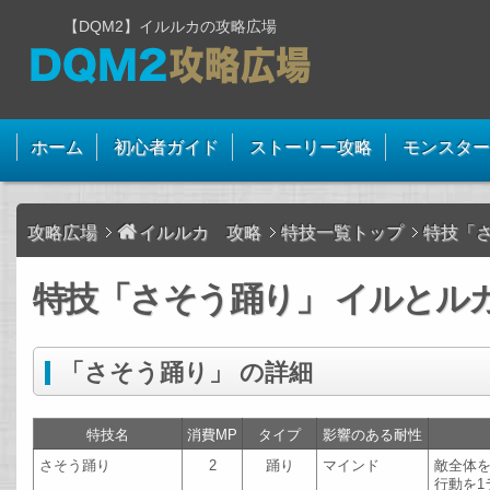
【DQM2】イルルカの攻略広場
ホーム
初心者ガイド
ストーリー攻略
モンスター
攻略広場
イルルカ 攻略
特技一覧トップ
特技「
特技「さそう踊り」 イルとルカ
「さそう踊り」 の詳細
特技名
消費MP
タイプ
影響のある耐性
さそう踊り
2
踊り
マインド
敵全体
行動を1