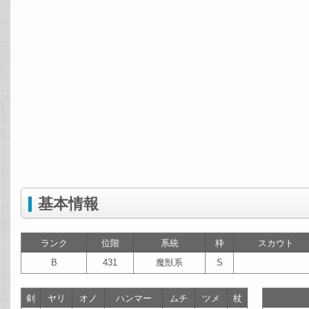
基本情報
ランク
位階
系統
枠
スカウト
B
431
魔獣系
S
剣
ヤリ
オノ
ハンマー
ムチ
ツメ
杖