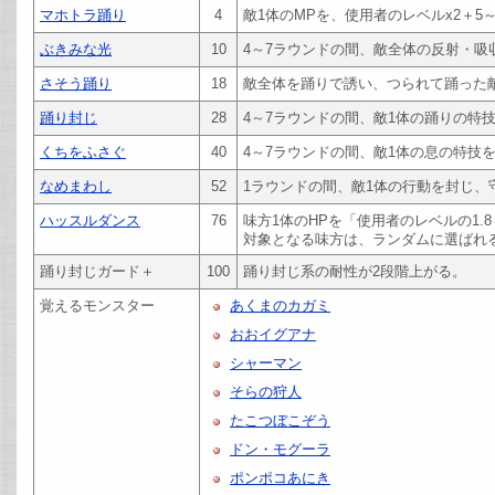
マホトラ踊り
4
敵1体のMPを、使用者のレベルx2＋5
ぶきみな光
10
4～7ラウンドの間、敵全体の反射・吸
さそう踊り
18
敵全体を踊りで誘い、つられて踊った
踊り封じ
28
4～7ラウンドの間、敵1体の踊りの特
くちをふさぐ
40
4～7ラウンドの間、敵1体の息の特技
なめまわし
52
1ラウンドの間、敵1体の行動を封じ、
ハッスルダンス
76
味方1体のHPを「使用者のレベルの1.8
対象となる味方は、ランダムに選ばれ
踊り封じガード＋
100
踊り封じ系の耐性が2段階上がる。
覚えるモンスター
あくまのカガミ
おおイグアナ
シャーマン
そらの狩人
たこつぼこぞう
ドン・モグーラ
ポンポコあにき