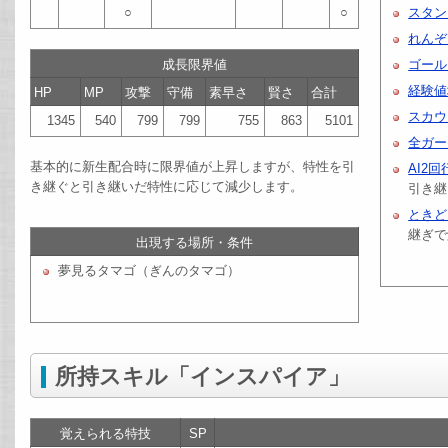
○
○
スタン
れんぞ
成長限界値
ゴール
経験値
HP
MP
攻撃
守備
素早さ
賢さ
合計
スカウ
1345
540
799
799
755
863
5101
全ガー
基本的に新生配合時に限界値が上昇しますが、特性を引
AI2回
き継ぐと引き継いだ特性に応じて減少します。
引き継
ときど
継ぎで
出現する場所・条件
夢見るタマゴ（ぎんのタマゴ）
所持スキル「インスパイア」
覚えられる特技
SP