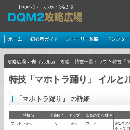
【DQM2】イルルカの攻略広場
ホーム
初心者ガイド
ストーリー攻略
モンスター
攻略広場
イルルカ 攻略
特技一覧トップ
特技「
特技「マホトラ踊り」 イルとル
「マホトラ踊り」 の詳細
特技名
消費MP
タイプ
影響のある耐性
マホトラ踊り
0
踊り
マホトラ
敵1体の
奪って