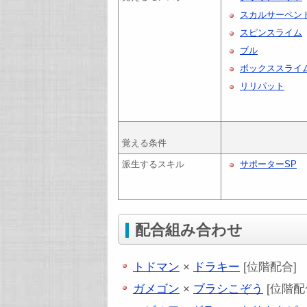
スカルサーペン
スピンスライム
ブル
ボックススライ
リリパット
覚える条件
派生するスキル
サポーターSP
配合組み合わせ
トドマン
×
ドラキー
[位階配合]
ガメゴン
×
ブラシこぞう
[位階配