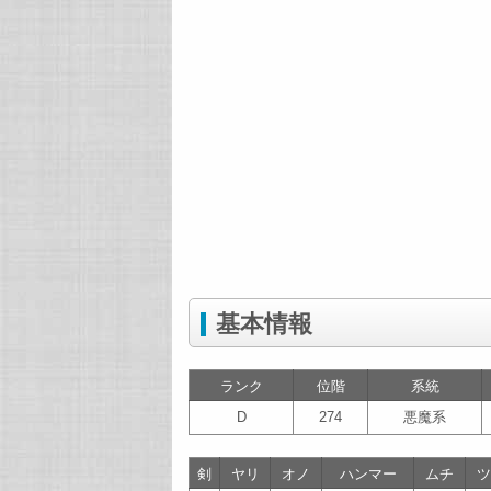
基本情報
ランク
位階
系統
D
274
悪魔系
剣
ヤリ
オノ
ハンマー
ムチ
ツ