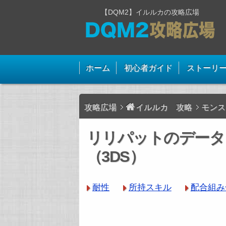
【DQM2】イルルカの攻略広場
ホーム
初心者ガイド
ストーリ
攻略広場
イルルカ 攻略
モンス
リリパットのデータ
（3DS）
耐性
所持スキル
配合組み