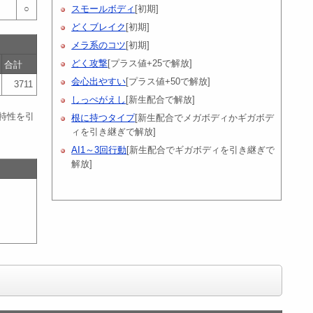
○
スモールボディ
[初期]
どくブレイク
[初期]
メラ系のコツ
[初期]
どく攻撃
[プラス値+25で解放]
合計
会心出やすい
[プラス値+50で解放]
3711
しっぺがえし
[新生配合で解放]
特性を引
根に持つタイプ
[新生配合でメガボディかギガボデ
ィを引き継ぎで解放]
AI1～3回行動
[新生配合でギガボディを引き継ぎで
解放]