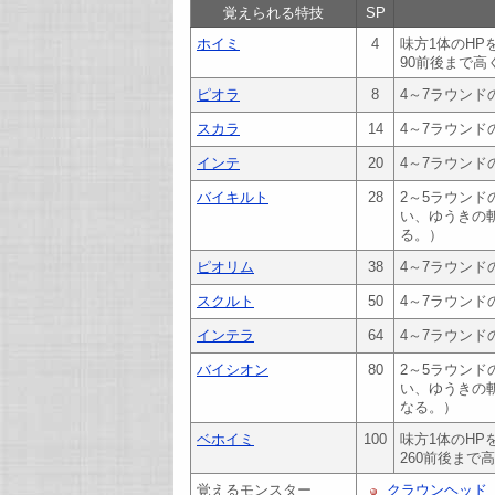
覚えられる特技
SP
ホイミ
4
味方1体のH
90前後まで高
ピオラ
8
4～7ラウンド
スカラ
14
4～7ラウンド
インテ
20
4～7ラウンド
バイキルト
28
2～5ラウン
い、ゆうきの
る。）
ピオリム
38
4～7ラウン
スクルト
50
4～7ラウン
インテラ
64
4～7ラウン
バイシオン
80
2～5ラウン
い、ゆうきの
なる。）
ベホイミ
100
味方1体のH
260前後まで
覚えるモンスター
クラウンヘッド