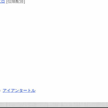
エロ
[位階配合]
＝
アイアンタートル