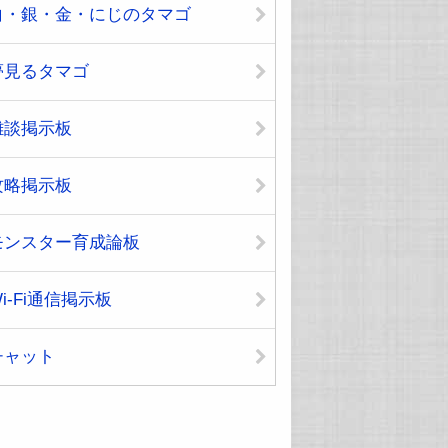
白・銀・金・にじのタマゴ
夢見るタマゴ
雑談掲示板
攻略掲示板
モンスター育成論板
i-Fi通信掲示板
チャット