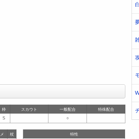
W
枠
スカウト
一般配合
特殊配合
S
○
メ
杖
特性