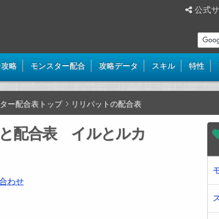
公式
ー攻略
モンスター配合
攻略データ
スキル
特性
ター配合表トップ
リリパットの配合表
と配合表 イルとルカ
合わせ