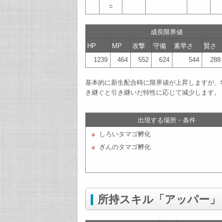
○
成長限界値
HP
MP
攻撃
守備
素早さ
賢さ
1239
464
552
624
544
288
基本的に新生配合時に限界値が上昇しますが、
き継ぐと引き継いだ特性に応じて減少します。
出現する場所・条件
しろいタマゴ孵化
ぎんのタマゴ孵化
所持スキル「アッパー」