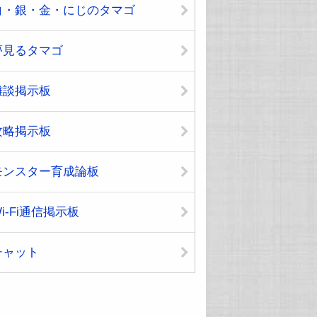
白・銀・金・にじのタマゴ
夢見るタマゴ
雑談掲示板
攻略掲示板
モンスター育成論板
i-Fi通信掲示板
チャット