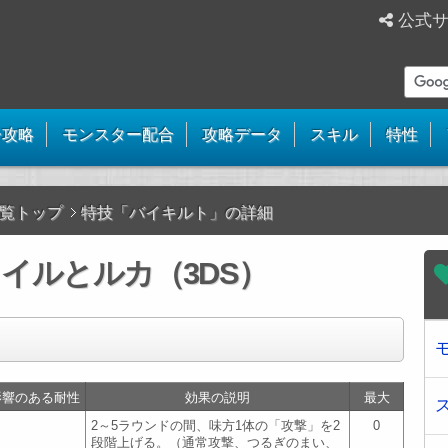
公式
ー攻略
モンスター配合
攻略データ
スキル
特性
覧トップ
特技「バイキルト」の詳細
イルとルカ（3DS）
影響のある耐性
効果の説明
最大
2～5ラウンドの間、味方1体の「攻撃」を2
0
段階上げる。（通常攻撃、つるぎのまい、