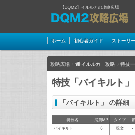
【DQM2】イルルカの攻略広場
ホーム
初心者ガイド
ストーリ
攻略広場
イルルカ 攻略
特技一
特技「バイキルト」 
「バイキルト」 の詳細
特技名
消費MP
タイプ
バイキルト
6
呪文
-