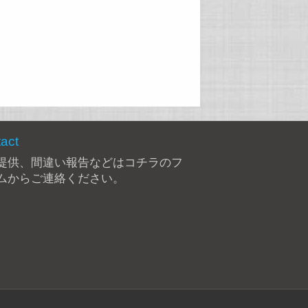
act
提供、間違い報告などは
コチラのフ
ム
からご連絡ください。