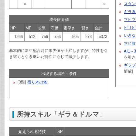
○
○
スタン
ギラ系
成長限界値
マヒブ
ビリビ
HP
MP
攻撃
守備
素早さ
賢さ
合計
いきな
1366
512
756
756
805
878
5073
マヒ攻
基本的に新生配合時に限界値が上昇しますが、特性を引
AI1～
き継ぐと引き継いだ特性に応じて減少します。
を引き
ギラブ
解放]
出現する場所・条件
[3階]
宿り木の塔
所持スキル「ギラ＆ドルマ」
覚えられる特技
SP