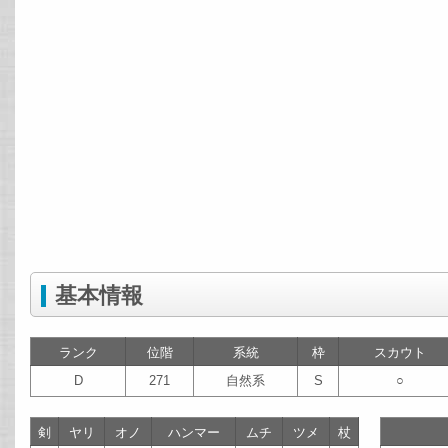
基本情報
ランク
位階
系統
枠
スカウト
D
271
自然系
S
○
剣
ヤリ
オノ
ハンマー
ムチ
ツメ
杖