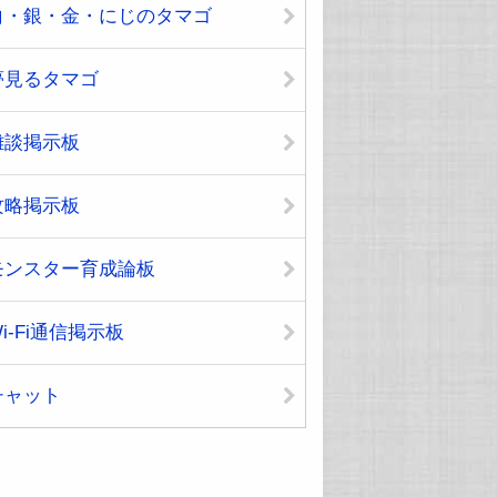
白・銀・金・にじのタマゴ
夢見るタマゴ
雑談掲示板
攻略掲示板
モンスター育成論板
i-Fi通信掲示板
チャット