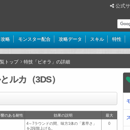
公式
ー攻略
モンスター配合
攻略データ
スキル
特性
覧トップ
特技「ピオラ」の詳細
とルカ（3DS）
影響のある耐性
効果の説明
最大
4～7ラウンドの間、味方1体の「素早さ」
0
を2段階上げる。