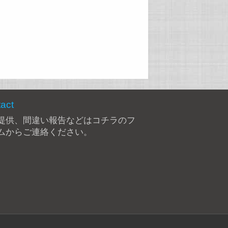
act
提供、間違い報告などは
コチラのフ
ム
からご連絡ください。