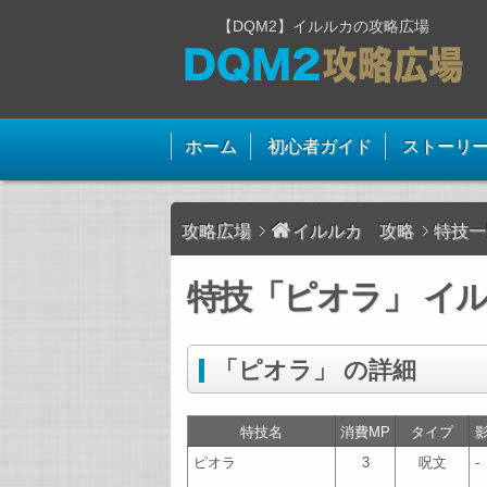
【DQM2】イルルカの攻略広場
ホーム
初心者ガイド
ストーリ
攻略広場
イルルカ 攻略
特技一
特技「ピオラ」 イル
「ピオラ」 の詳細
特技名
消費MP
タイプ
ピオラ
3
呪文
-