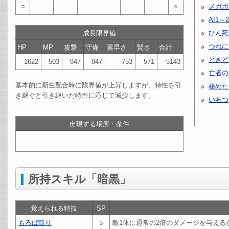
○
○
メガボ
AI1～
成長限界値
ひん死
つねに
HP
MP
攻撃
守備
素早さ
賢さ
合計
ときど
1622
503
847
847
753
571
5143
亡者の
基本的に新生配合時に限界値が上昇しますが、特性を引
秘めた
き継ぐと引き継いだ特性に応じて減少します。
いあつ
出現する場所・条件
所持スキル「暗黒」
覚えられる特技
SP
もろば斬り
5
敵1体に通常の2倍のダメージを与える