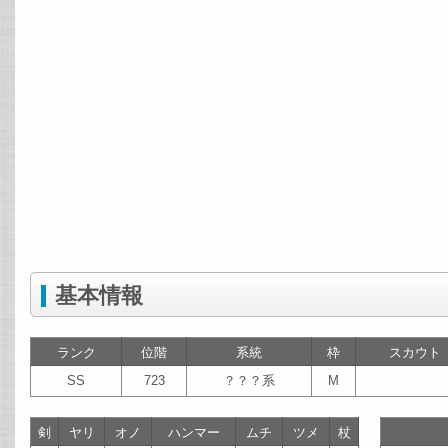
基本情報
ランク
位階
系統
枠
スカウト
SS
723
？？？系
M
剣
ヤリ
オノ
ハンマー
ムチ
ツメ
杖