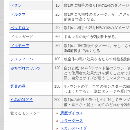
ベタン
15
敵1体に相手の残りHPの1/4のダメー
ドルクマ
25
敵1体に70前後のダメージ。かしこさ
前後まで高くなる。
ベタドロン
40
敵1体に相手の残りHPの1/8のダメー
ドルマガード＋
60
ドルマ系の耐性が2段階上がる。
ドルモーア
80
敵1体に150前後のダメージ。かしこ
350前後まで高くなる。
デメフィーバ
100
敵全体の悪い効果をもたらす特性発動
みちづれのワルツ
120
自分と敵1体を3ラウンド後のラウン
どで使用者の効果だけを解くことができ
回。自分とサイズが違うモンスターに
冥界の霧
150
4ラウンドの間、全てのモンスターの回
しようとすると、逆にダメージを受け
やみのはどう
200
敵1体の耐性の低いものに対してラン
備・素早さ・賢さ・耐性のどれかを2
覚えるモンスター
悪魔ザイガス
キラーグース
スカルスパイダー