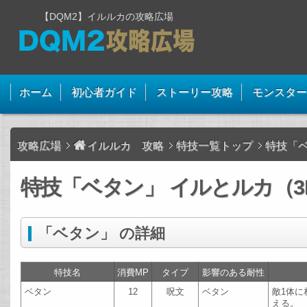
【DQM2】イルルカの攻略広場
ホーム
初心者ガイド
ストーリー攻略
モンスター
攻略広場
イルルカ 攻略
特技一覧トップ
特技「
特技「ベタン」 イルとルカ（3
「ベタン」 の詳細
特技名
消費MP
タイプ
影響のある耐性
ベタン
12
呪文
ベタン
敵1体に
える。