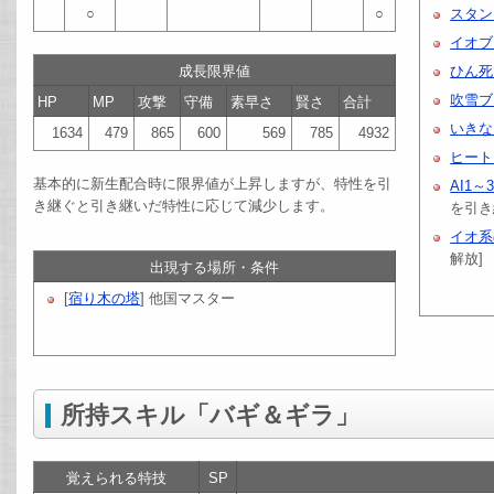
○
○
スタン
イオブ
成長限界値
ひん死
吹雪ブ
HP
MP
攻撃
守備
素早さ
賢さ
合計
いきな
1634
479
865
600
569
785
4932
ヒート
基本的に新生配合時に限界値が上昇しますが、特性を引
AI1～
き継ぐと引き継いだ特性に応じて減少します。
を引き
イオ系
解放]
出現する場所・条件
[
宿り木の塔
] 他国マスター
所持スキル「バギ＆ギラ」
覚えられる特技
SP