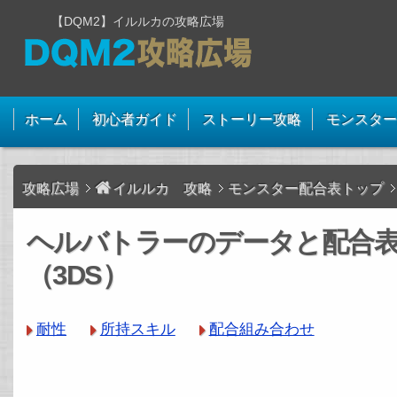
【DQM2】イルルカの攻略広場
ホーム
初心者ガイド
ストーリー攻略
モンスター
攻略広場
イルルカ 攻略
モンスター配合表トップ
ヘルバトラーのデータと配合
（3DS）
耐性
所持スキル
配合組み合わせ