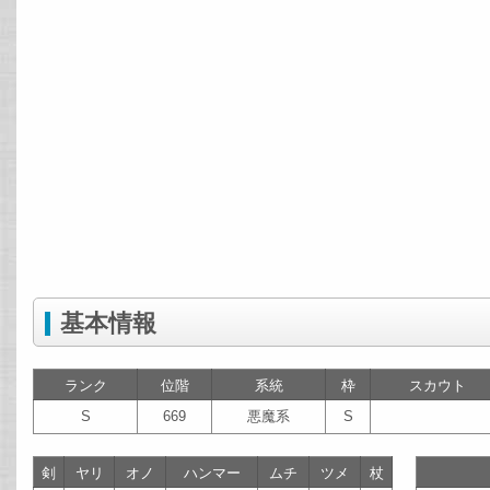
基本情報
ランク
位階
系統
枠
スカウト
S
669
悪魔系
S
剣
ヤリ
オノ
ハンマー
ムチ
ツメ
杖