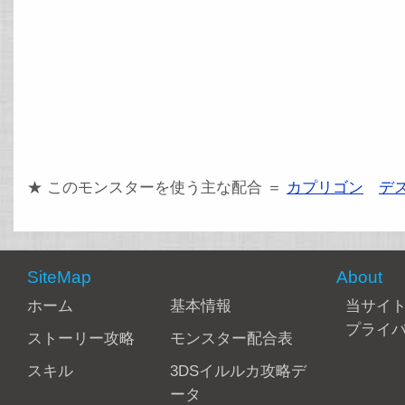
★ このモンスターを使う主な配合 ＝
カプリゴン
デ
SiteMap
About
ホーム
基本情報
当サイ
プライ
ストーリー攻略
モンスター配合表
スキル
3DSイルルカ攻略デ
ータ