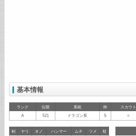
基本情報
ランク
位階
系統
枠
スカウ
A
521
ドラゴン系
S
○
剣
ヤリ
オノ
ハンマー
ムチ
ツメ
杖