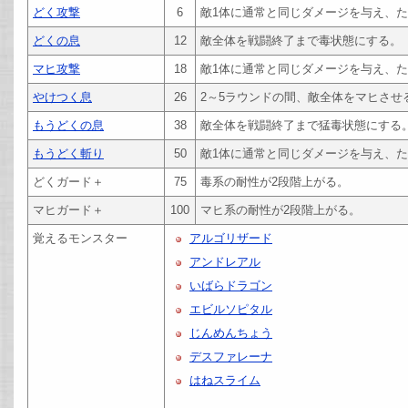
どく攻撃
6
敵1体に通常と同じダメージを与え、
どくの息
12
敵全体を戦闘終了まで毒状態にする。
マヒ攻撃
18
敵1体に通常と同じダメージを与え、た
やけつく息
26
2～5ラウンドの間、敵全体をマヒさせ
もうどくの息
38
敵全体を戦闘終了まで猛毒状態にする
もうどく斬り
50
敵1体に通常と同じダメージを与え、
どくガード＋
75
毒系の耐性が2段階上がる。
マヒガード＋
100
マヒ系の耐性が2段階上がる。
覚えるモンスター
アルゴリザード
アンドレアル
いばらドラゴン
エビルソピタル
じんめんちょう
デスファレーナ
はねスライム