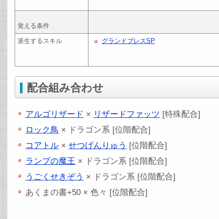
覚える条件
派生するスキル
グランドブレスSP
配合組み合わせ
アルゴリザード
×
リザードファッツ
[特殊配合]
ロック鳥
× ドラゴン系 [位階配合]
コアトル
×
せつげんりゅう
[位階配合]
ランプの魔王
× ドラゴン系 [位階配合]
うごくせきぞう
× ドラゴン系 [位階配合]
あくまの書+50 × 色々 [位階配合]