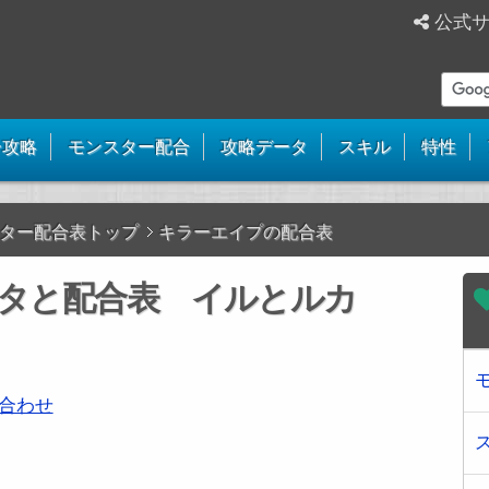
公式
ー攻略
モンスター配合
攻略データ
スキル
特性
ター配合表トップ
キラーエイプの配合表
タと配合表 イルとルカ
合わせ