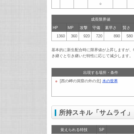
○
成長限界値
HP
MP
攻撃
守備
素早さ
賢さ
1360
360
920
720
890
580
基本的に新生配合時に限界値が上昇しますが、
き継ぐと引き継いだ特性に応じて減少します。
出現する場所・条件
[西の岬の洞窟の外の北]
水の世界
所持スキル「サムライ」
覚えられる特技
SP