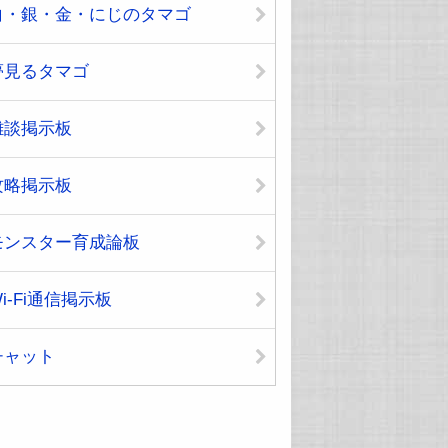
白・銀・金・にじのタマゴ
夢見るタマゴ
雑談掲示板
攻略掲示板
モンスター育成論板
i-Fi通信掲示板
チャット