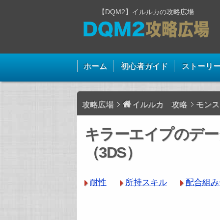
【DQM2】イルルカの攻略広場
ホーム
初心者ガイド
ストーリ
攻略広場
イルルカ 攻略
モンス
キラーエイプのデー
（3DS）
耐性
所持スキル
配合組み