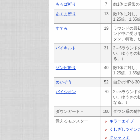
もろば斬り
7
敵1体に通常
あくま斬り
13
敵1体に対し
1.25倍、1.
すてみ
19
ラウンドの最
ンド中に受け
タン、特攻、
バイキルト
31
2～5ラウン
い、ゆうきの
る。）
ゾンビ斬り
40
敵1体に対し
1.25倍、1.
めいそう
52
自分のHPを30
バイシオン
70
2～5ラウン
い、ゆうきの
なる。）
ダウンガード＋
100
ダウン系の耐
覚えるモンスター
キラーエイプ
くしざしツイン
クシャラミ