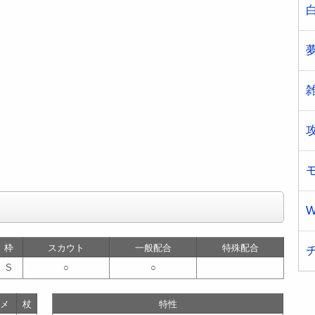
W
枠
スカウト
一般配合
特殊配合
S
○
○
メ
杖
特性