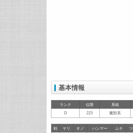
基本情報
ランク
位階
系統
D
223
魔獣系
剣
ヤリ
オノ
ハンマー
ムチ
ツ