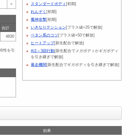
○
スタンダードボディ
[初期]
れんぞく
[初期]
魔神攻撃
[初期]
いきなりテンション
[プラス値+25で解放]
合計
ベタン系のコツ
[プラス値+50で解放]
4830
ヒートアップ
[新生配合で解放]
特性を引
AI1～3回行動
[新生配合でメガボディかギガボディ
を引き継ぎで解放]
暴走機関
[新生配合でギガボディを引き継ぎで解放]
効果