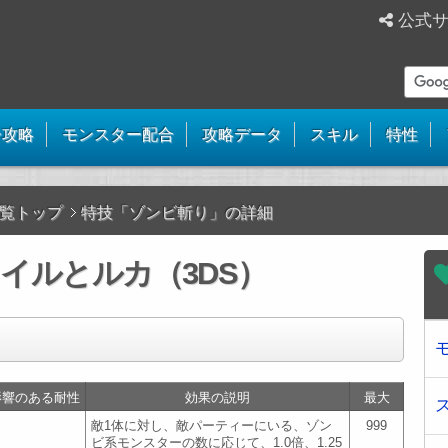
公式
ー攻略
モンスター配合
攻略データ
スキル
特性
覧トップ
特技「ゾンビ斬り」の詳細
イルとルカ（3DS）
影響のある耐性
効果の説明
最大
敵1体に対し、敵パーティーにいる、ゾン
999
ビ系モンスターの数に応じて、1.0倍、1.25