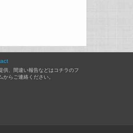
act
提供、間違い報告などは
コチラのフ
ム
からご連絡ください。