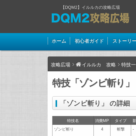
【DQM2】イルルカの攻略広場
ホーム
初心者ガイド
ストーリ
攻略広場
イルルカ 攻略
特技一
特技「ゾンビ斬り」 
「ゾンビ斬り」 の詳細
特技名
消費MP
タイプ
ゾンビ斬り
4
斬撃
-