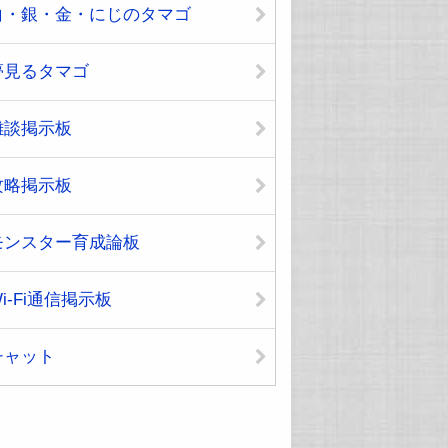
白・銀・金・にじのタマゴ
夢見るタマゴ
雑談掲示板
攻略掲示板
モンスター育成論板
i-Fi通信掲示板
チャット