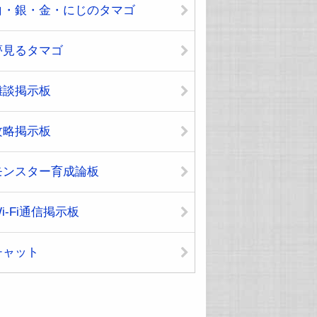
白・銀・金・にじのタマゴ
夢見るタマゴ
雑談掲示板
攻略掲示板
モンスター育成論板
i-Fi通信掲示板
チャット