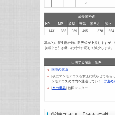
○
成長限界値
HP
MP
攻撃
守備
素早さ
賢さ
1431
355
939
495
878
654
基本的に新生配合時に限界値が上昇しますが、
き継ぐと引き継いだ特性に応じて減少します。
出現する場所・条件
国境の鉱山
[夜にマンモデウスを女王に眠らせてもら
ンモデウスの体内を通過していく]
雪山の
[
氷の世界
] 他国マスター