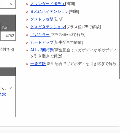
○
スタンダードボディ
[初期]
まれにハイテンション
[初期]
タメトラ攻撃
[初期]
ときどきテンション
[プラス値+25で解放]
合計
ギガキラー
[プラス値+50で解放]
4752
ヒートアップ
[新生配合で解放]
特性を引
AI1～3回行動
[新生配合でメガボディかギガボディ
を引き継ぎで解放]
一発逆転
[新生配合でギガボディを引き継ぎで解放]
って、マ
氷穴