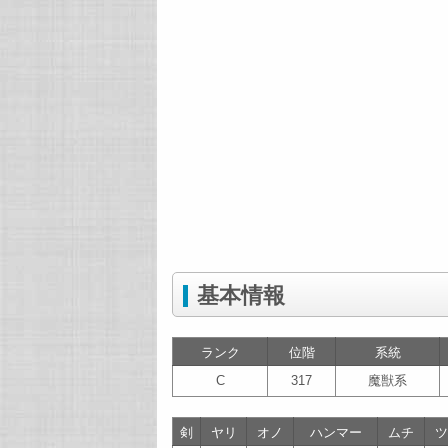
基本情報
ランク
位階
系統
C
317
魔獣系
剣
ヤリ
オノ
ハンマー
ムチ
ツ