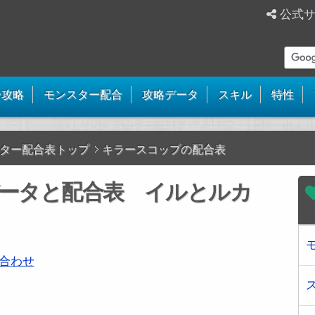
公式
ー攻略
モンスター配合
攻略データ
スキル
特性
ター配合表トップ
キラースコップの配合表
ータと配合表 イルとルカ
合わせ