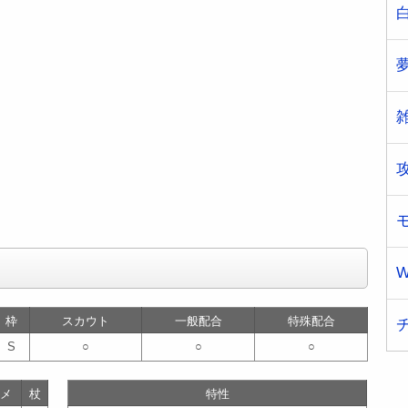
W
枠
スカウト
一般配合
特殊配合
S
○
○
○
メ
杖
特性