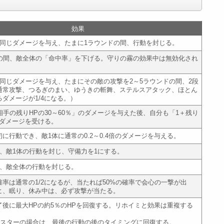
効果
と同じダメージを与え、たまに1ラウンドの間、行動を封じる。
ドの間、敵全体の「命中率」を下げる。守りの霧の効果中は無効化され
と同じダメージを与え、たまにその敵の攻撃を2～5ラウンドの間、2段
通常攻撃、つるぎのまい、ゆうきの斬舞、ステルスアタック、ほとん
ダメージが1/4になる。）
相手の残りHPの30～60％」のダメージを与えた後、自分も「1＋残り
のダメージを受ける。
に行動でき、敵1体に通常の0.2～0.4倍のダメージを与える。
間、敵1体の行動を封じ、守備力を1にする。
間、敵全体の行動を封じる。
率は通常の1/2になるが、当たれば50%の確率で会心の一撃が出
ヒ、眠り、休み中は、必ず攻撃が当たる。
了後に最大HPの約5％のHPを回復する。リホイミと効果は重複する
モンスターの場合は、最後の行動の後のタイミングに回復する。