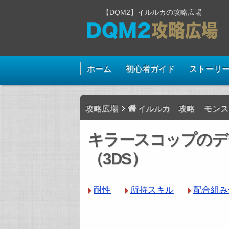
【DQM2】イルルカの攻略広場
ホーム
初心者ガイド
ストーリ
攻略広場
イルルカ 攻略
モンス
キラースコップのデ
（3DS）
耐性
所持スキル
配合組み