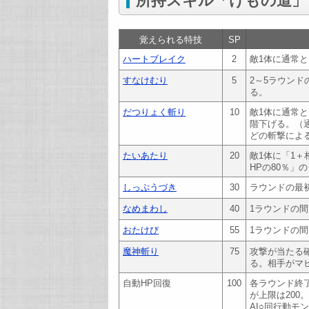
所持スキル「けもの道」
覚えられる特技
SP
ハートブレイク
2
敵1体に通常
すなけむり
5
2～5ラウン
る。
だつりょく斬り
10
敵1体に通常
階下げる。（
どの斬撃による
たいあたり
20
敵1体に「1＋
HPの80％」
しっぷうづき
30
ラウンドの最初
なめまわし
40
1ラウンドの
おたけび
55
1ラウンドの
魔神斬り
75
攻撃が当たる確
る。相手がマ
自動HP回復
100
各ラウンド終
が上限は200。
AI○回行動