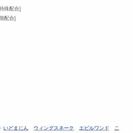
[特殊配合]
階配合]
＝
いどまじん
ウィングスネーク
エビルワンド
こ