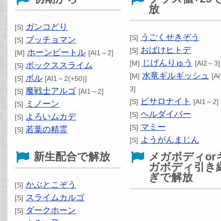
放
ガンコどり
[S]
うごくせきぞう
[S]
ブッチョマン
[S]
おばけヒトデ
[S]
ホーンビートル
[M]
[AI1～2]
じげんりゅう
[M]
[AI2～3]
ボックススライム
[S]
水竜ギルギッシュ
[M]
[A
ボル
[S]
[AI1～2(+50)]
3]
魔戦士アルゴ
[S]
[AI1～2]
ピサロナイト
[S]
[AI1～2]
ミノーン
[S]
ヘルダイバー
[S]
よろいムカデ
[S]
マミー
[S]
若葉の精霊
[S]
ようがんまじん
[S]
新生配合で解放
メガボディor
ガボディ引き
ぎで解放
かぶとこぞう
[S]
スライムカルゴ
[S]
ダークホーン
[S]