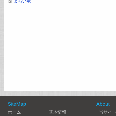
よろい竜
[S]
SiteMap
About
ホーム
基本情報
当サイ