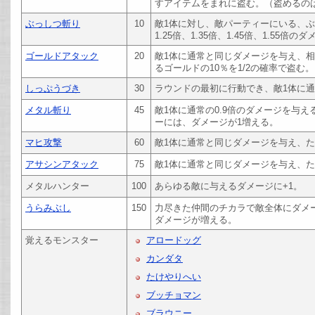
すアイテムをまれに盗む。（盗めるのは
ぶっしつ斬り
10
敵1体に対し、敵パーティーにいる、ぶ
1.25倍、1.35倍、1.45倍、1.55倍
ゴールドアタック
20
敵1体に通常と同じダメージを与え、
るゴールドの10％を1/2の確率で盗む。
しっぷうづき
30
ラウンドの最初に行動でき、敵1体に通常
メタル斬り
45
敵1体に通常の0.9倍のダメージを与
ーには、ダメージが1増える。
マヒ攻撃
60
敵1体に通常と同じダメージを与え、た
アサシンアタック
75
敵1体に通常と同じダメージを与え、
メタルハンター
100
あらゆる敵に与えるダメージに+1。
うらみぶし
150
力尽きた仲間のチカラで敵全体にダメ
ダメージが増える。
覚えるモンスター
アロードッグ
カンダタ
たけやりへい
ブッチョマン
ブラウニー