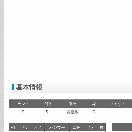
基本情報
ランク
位階
系統
枠
スカウト
E
151
悪魔系
S
剣
ヤリ
オノ
ハンマー
ムチ
ツメ
杖