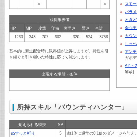
○
○
スモー
パラメ
成長限界値
ときど
会心出
HP
MP
攻撃
守備
素早さ
賢さ
合計
カウン
1260
343
707
602
320
524
3756
しっぺ
基本的に新生配合時に限界値が上昇しますが、特性を引
アンチ
き継ぐと引き継いだ特性に応じて減少します。
ガボデ
AI1～
解放]
出現する場所・条件
所持スキル「バウンティハンター」
覚えられる特技
SP
ぬすっと斬り
5
敵1体に通常の0.1倍のダメージを与