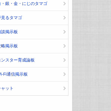
白・銀・金・にじのタマゴ
夢見るタマゴ
雑談掲示板
攻略掲示板
モンスター育成論板
i-Fi通信掲示板
チャット