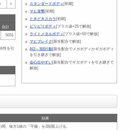
○
○
スタンダードボディ
[初期]
マヒ攻撃
[初期]
ときどきスカラ
[初期]
ビリビリボディ
[プラス値+25で解放]
合計
ライトメタルボディ
[プラス値+50で解放]
5031
マヒブレイク
[新生配合で解放]
特性を引
AI2～3回行動
[新生配合でメガボディかギガボディ
を引き継ぎで解放]
会心出やすい
[新生配合でギガボディを引き継ぎで
解放]
効果
の間、味方1体の「守備」を2段階上げる。