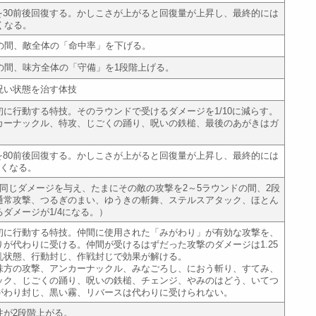
Pを30前後回復する。かしこさが上がると回復量が上昇し、最終的には
くなる。
ドの間、敵全体の「命中率」を下げる。
ドの間、味方全体の「守備」を1段階上げる。
呪い状態を治す体技
初に行動する特技。そのラウンドで受けるダメージを1/10に減らす。
カーナックル、特攻、じごくの踊り、呪いの鉄槌、最後のあがきはガ
。
Pを80前後回復する。かしこさが上がると回復量が上昇し、最終的には
高くなる。
と同じダメージを与え、たまにその敵の攻撃を2～5ラウンドの間、2段
通常攻撃、つるぎのまい、ゆうきの斬舞、ステルスアタック、ほとん
ダメージが1/4になる。）
初に行動する特技。仲間に使用された「みがわり」が有効な攻撃を、
りが代わりに受ける。仲間が受けるはずだった攻撃のダメージは1.25
乱状態、行動封じ、作戦封じで効果が解ける。
味方の攻撃、アンカーナックル、みなごろし、におう斬り、すてみ、
ック、じごくの踊り、呪いの鉄槌、チェンジ、やみのはどう、いてつ
がわり封じ、黒い霧、リバースは代わりに受けられない。
性が2段階上がる。