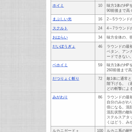
ホイミ
10
味方1体のH
90前後まで高
まぶしい光
16
2～5ラウン
スクルト
24
4～7ラウン
おはらい
34
味方全体の、
だいぼうぎょ
46
ラウンドの最
ベタン、アン
ードできない
ベホイミ
59
味方1体のH
260前後まで
だつりょく斬り
72
敵1体に通常
階下げる。（
どの斬撃による
みがわり
86
ラウンドの最
自分のみがわ
倍になる。混
混乱状態の敵
ステルスアタ
くはどう、み
ルカニガード＋
100
ルカニ系の耐