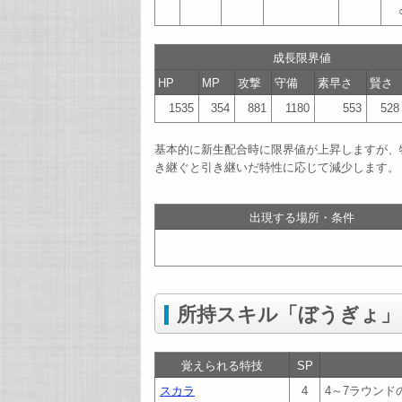
成長限界値
HP
MP
攻撃
守備
素早さ
賢さ
1535
354
881
1180
553
528
基本的に新生配合時に限界値が上昇しますが、
き継ぐと引き継いだ特性に応じて減少します。
出現する場所・条件
所持スキル「ぼうぎょ」
覚えられる特技
SP
スカラ
4
4～7ラウンド