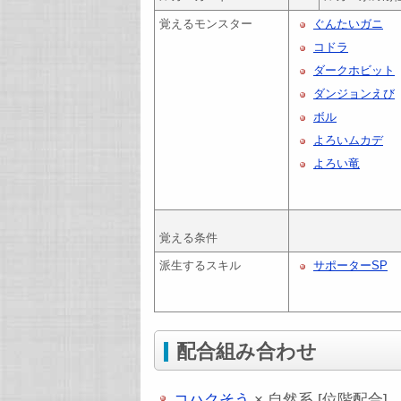
覚えるモンスター
ぐんたいガニ
コドラ
ダークホビット
ダンジョンえび
ボル
よろいムカデ
よろい竜
覚える条件
派生するスキル
サポーターSP
配合組み合わせ
コハクそう
× 自然系 [位階配合]