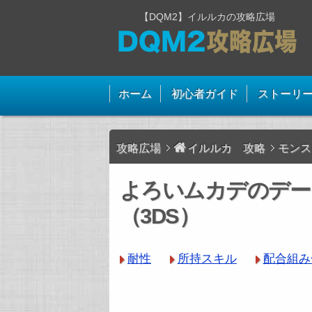
【DQM2】イルルカの攻略広場
ホーム
初心者ガイド
ストーリ
攻略広場
イルルカ 攻略
モンス
よろいムカデのデー
（3DS）
耐性
所持スキル
配合組み