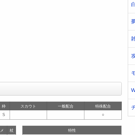
W
枠
スカウト
一般配合
特殊配合
S
○
メ
杖
特性