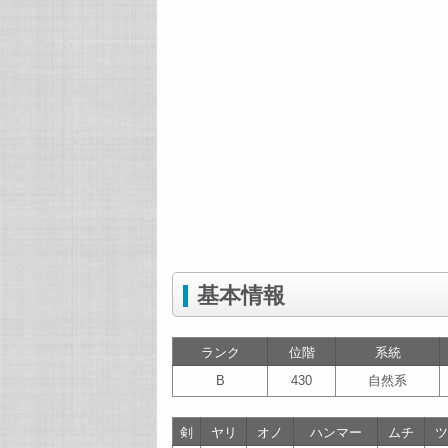
基本情報
ランク
位階
系統
B
430
自然系
剣
ヤリ
オノ
ハンマー
ムチ
ツ