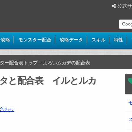
公式
ー攻略
モンスター配合
攻略データ
スキル
特性
ター配合表トップ
よろいムカデの配合表
タと配合表 イルとルカ
合わせ