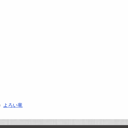
＝
よろい竜