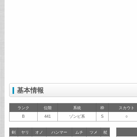
基本情報
ランク
位階
系統
枠
スカウト
B
441
ゾンビ系
S
○
剣
ヤリ
オノ
ハンマー
ムチ
ツメ
杖