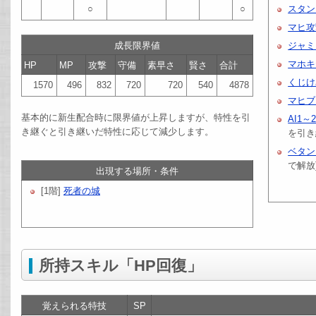
○
○
スタン
マヒ攻
成長限界値
ジャミ
マホキ
HP
MP
攻撃
守備
素早さ
賢さ
合計
くじけ
1570
496
832
720
720
540
4878
マヒブ
基本的に新生配合時に限界値が上昇しますが、特性を引
AI1～
き継ぐと引き継いだ特性に応じて減少します。
を引き
ベタン
で解放
出現する場所・条件
[1階]
死者の城
所持スキル「HP回復」
覚えられる特技
SP