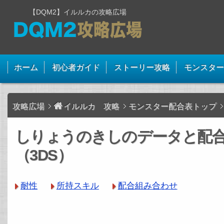
【DQM2】イルルカの攻略広場
ホーム
初心者ガイド
ストーリー攻略
モンスター
攻略広場
イルルカ 攻略
モンスター配合表トップ
しりょうのきしのデータと配
（3DS）
耐性
所持スキル
配合組み合わせ