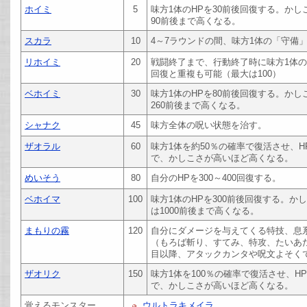
ホイミ
5
味方1体のHPを30前後回復する。か
90前後まで高くなる。
スカラ
10
4～7ラウンドの間、味方1体の「守備
リホイミ
20
戦闘終了まで、行動終了時に味方1体の
回復と重複も可能（最大は100）
ベホイミ
30
味方1体のHPを80前後回復する。か
260前後まで高くなる。
シャナク
45
味方全体の呪い状態を治す。
ザオラル
60
味方1体を約50％の確率で復活させ、
で、かしこさが高いほど高くなる。
めいそう
80
自分のHPを300～400回復する。
ベホイマ
100
味方1体のHPを300前後回復する。
は1000前後まで高くなる。
まもりの霧
120
自分にダメージを与えてくる特技、息
（もろば斬り、すてみ、特攻、たいあ
目以降、アタックカンタや呪文よそく
ザオリク
150
味方1体を100％の確率で復活させ、H
で、かしこさが高いほど高くなる。
覚えるモンスター
ウルトラキメイラ