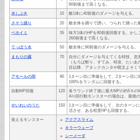
90前後まで高くなる。
水しぶき
10
敵1体に40前後のダメージを与える。
さそう踊り
20
敵全体を踊りで誘い、つられて踊った
ベホイミ
35
味方1体のHPを80前後回復する。か
260前後まで高くなる。
てっぽう水
50
敵全体に90前後のダメージを与える。
まもりの霧
70
自分にダメージを与えてくる特技、息
（もろば斬り、すてみ、特攻、たいあ
目以降、アタックカンタや呪文よそく
アモールの雨
90
1ターン目に準備をして、2ターン目に味
100%をランダムに回復する。
自動MP回復
120
各ラウンド終了後に最大MPの約5％の
AI○回行動モンスターの場合は、最後
せいれいのうた
150
1ターン目に準備をして、次のターンに
活させ、ある程度HPも回復する。
覚えるモンスター
アクアスライム
キラーウェーブ
シーメーダ