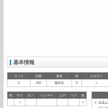
基本情報
ランク
位階
系統
枠
スカウト
C
340
魔獣系
S
○
剣
ヤリ
オノ
ハンマー
ムチ
ツメ
杖
○
○
スタン