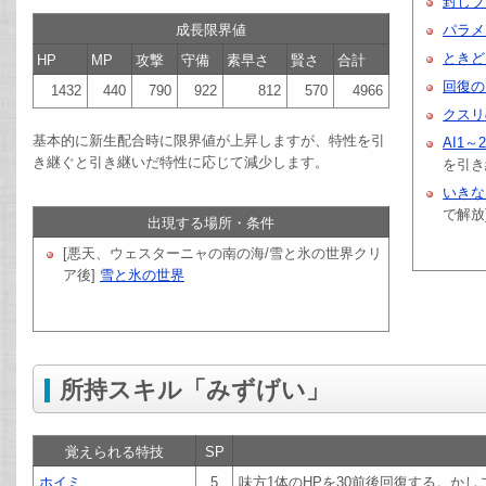
封じブ
成長限界値
パラメ
ときど
HP
MP
攻撃
守備
素早さ
賢さ
合計
回復の
1432
440
790
922
812
570
4966
クスリ
基本的に新生配合時に限界値が上昇しますが、特性を引
AI1～
き継ぐと引き継いだ特性に応じて減少します。
を引き
いきな
で解放
出現する場所・条件
[悪天、ウェスターニャの南の海/雪と氷の世界クリ
ア後]
雪と氷の世界
所持スキル「みずげい」
覚えられる特技
SP
ホイミ
5
味方1体のHPを30前後回復する。か