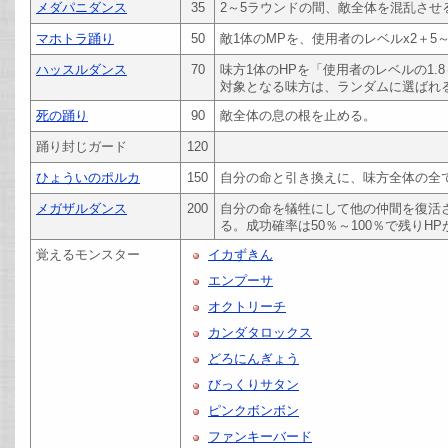
メダパニダンス
35
2～5ラウンドの間、敵全体を混乱させ
マホトラ踊り
50
敵1体のMPを、使用者のレベルx2＋5
ハッスルダンス
70
味方1体のHPを「使用者のレベルの1.8
対象となる味方は、ランダムに選ばれ
死の踊り
90
敵全体の息の根を止める。
踊り封じガード
120
ひょういのポルカ
150
自分の命と引き換えに、味方全体の全
メガザルダンス
200
自分の命を犠牲にして他の仲間を復活さ
る。成功確率は50％～100％で残りH
覚えるモンスター
イカずきん
エンプーサ
オクトリーチ
カンダタロックス
どろにんぎょう
びっくりサタン
ピンクボンボン
ファンキーバード